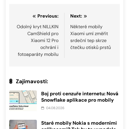
Navigace
Previous:
Next:
pro
Odolný kryt NILLKIN
Některé mobily
CamShield pro
Xiaomi umí změřit
příspěvek
Xiaomi 12 Pro
srdeční tep skrze
ochrání i
čtečku otisků prstů
fotoaparáty mobilu
Zajímavosti:
Boj proti cenzuře internetu: Nová
Snowflake aplikace pro mobily
04.08.2026
Staré mobily Nokia s moderními