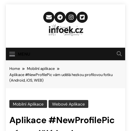
Skip
to
content
Infoek.cz
Web Věnující Se Technologickým
Novinkám
MENU
Home
Mobilní aplikace
Aplikace #NewProfilePic vám udělá hezkou profilovou fotku
(Android, iOS, WEB)
Mobilní Aplikace
Webové Aplikace
Aplikace #NewProfilePic