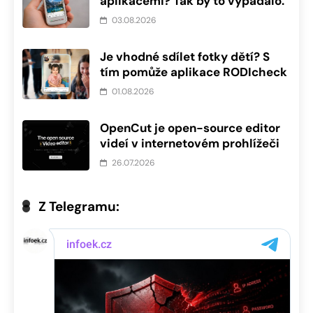
aplikacemi? Tak by to vypadalo.
03.08.2026
Je vhodné sdílet fotky dětí? S
tím pomůže aplikace RODIcheck
01.08.2026
OpenCut je open-source editor
videí v internetovém prohlížeči
26.07.2026
Z Telegramu: