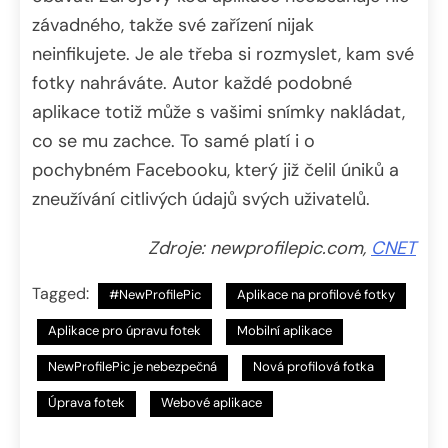
závadného, takže své zařízení nijak
neinfikujete. Je ale třeba si rozmyslet, kam své
fotky nahráváte. Autor každé podobné
aplikace totiž může s vašimi snímky nakládat,
co se mu zachce. To samé platí i o
pochybném Facebooku, který již čelil úniků a
zneužívání citlivých údajů svých uživatelů.
Zdroje: newprofilepic.com,
CNET
Tagged:
#NewProfilePic
Aplikace na profilové fotky
Aplikace pro úpravu fotek
Mobilní aplikace
NewProfilePic je nebezpečná
Nová profilová fotka
Úprava fotek
Webové aplikace