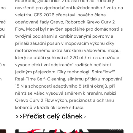
Roborock, globální lídr v oblasti domácí robotiky
 na
navržené pro zjednodušení každodenního života, na
veletrhu CES 2026 představil nového člena
vač
oceňované řady Qrevo, Roborock Qrevo Curv 2
vou
Flow. Model byl navržen speciálně pro domácnosti s
ými
tvrdými podlahami a kombinovanými povrchy a
přináší zásadní posun v mopovacím výkonu díky
motorizovanému extra širokému válcovému mopu,
který se otáčí rychlostí až 220 ot./min a umožňuje
ů s
vysoce efektivní odstranění rozlitých nečistot
u
jediným přejezdem. Díky technologii SpiraFlow™
m
Real-Time Self-Cleaning, silnému přítlaku mopování
15 N a schopnosti adaptivního čištění okrajů, při
němž se válec vysouvá směrem k hranám, nabízí
Qrevo Curv 2 Flow výkon, preciznost a ochranu
koberců v každé úklidové situaci.
>>Přečíst celý článek