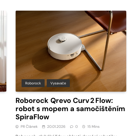
Roborock
Vysavače
Roborock Qrevo Curv 2 Flow:
robot s mopem a samočištěním
SpiraFlow
PR Článek
20.01.2026
0
15 Mins