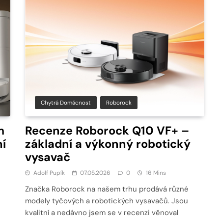
Chytrá Domácnost
Roborock
m
Recenze Roborock Q10 VF+ –
í
základní a výkonný robotický
vysavač
Adolf Pupík
07.05.2026
0
16 Mins
Značka Roborock na našem trhu prodává různé
modely tyčových a robotických vysavačů. Jsou
kvalitní a nedávno jsem se v recenzi věnoval