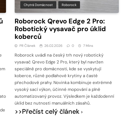
Chytrá Domácnost
Roborock
ů
Roborock Qrevo Edge 2 Pro:
Robotický vysavač pro úklid
koberců
PR Článek
26.02.2026
0
7 Mins
e
Roborock uvádí na český trh nový robotický
vysavač Qrevo Edge 2 Pro, který byl navržen
sem
speciálně pro domácnosti, kde se vyskytují
koberce, různé podlahové krytiny a časté
přechodové prahy. Novinka kombinuje extrémně
vysoký sací výkon, účinné mopování a plně
ato
automatizovaný provoz. Výsledkem je každodenní
úklid bez nutnosti manuálních zásahů.
ude
>>Přečíst celý článek