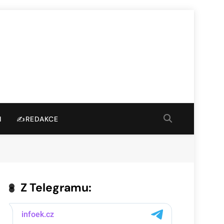
I
✍️REDAKCE
Z Telegramu: