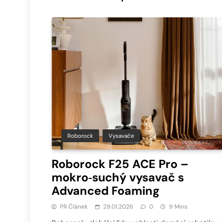
Roborock
Vysavače
Roborock F25 ACE Pro –
mokro‑suchý vysavač s
Advanced Foaming
PR Článek
29.01.2026
0
9 Mins