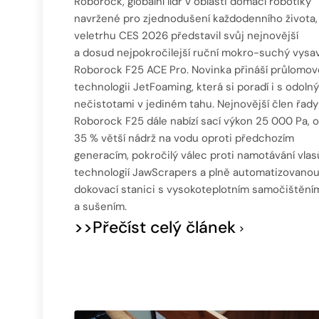
Roborock, globální lídr v oblasti domácí robotiky
navržené pro zjednodušení každodenního života,
veletrhu CES 2026 představil svůj nejnovější
a dosud nejpokročilejší ruční mokro-suchý vysa
Roborock F25 ACE Pro. Novinka přináší průlomo
technologii JetFoaming, která si poradí i s odoln
nečistotami v jediném tahu. Nejnovější člen řady
Roborock F25 dále nabízí sací výkon 25 000 Pa, o
35 % větší nádrž na vodu oproti předchozím
generacím, pokročilý válec proti namotávání vlas
technologií JawScrapers a plně automatizovano
dokovací stanici s vysokoteplotním samočištění
a sušením.
>>Přečíst celý článek