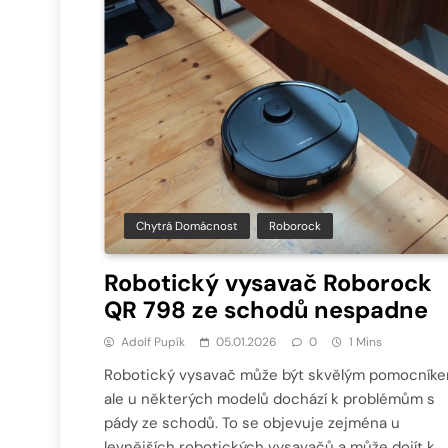
Chytrá Domácnost
Roborock
Robotický vysavač Roborock
QR 798 ze schodů nespadne
Adolf Pupík
05.01.2026
0
1 Mins
Robotický vysavač může být skvělým pomocníke
ale u některých modelů dochází k problémům s
pády ze schodů. To se objevuje zejména u
levnějších robotických vysavačů a může dojít k