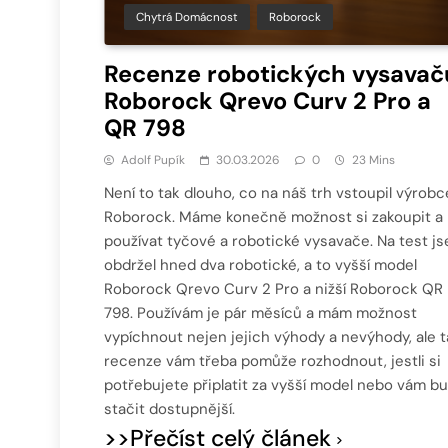
Chytrá Domácnost
Roborock
Recenze robotických vysavač
Roborock Qrevo Curv 2 Pro a
QR 798
Adolf Pupík
30.03.2026
0
23 Mins
Není to tak dlouho, co na náš trh vstoupil výrobc
Roborock. Máme konečně možnost si zakoupit a
používat tyčové a robotické vysavače. Na test j
obdržel hned dva robotické, a to vyšší model
Roborock Qrevo Curv 2 Pro a nižší Roborock QR
798. Používám je pár měsíců a mám možnost
vypíchnout nejen jejich výhody a nevýhody, ale t
recenze vám třeba pomůže rozhodnout, jestli si
potřebujete připlatit za vyšší model nebo vám b
stačit dostupnější.
>>Přečíst celý článek