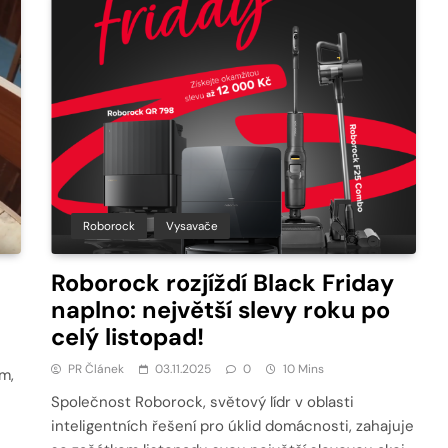
Roborock
Vysavače
Roborock rozjíždí Black Friday
naplno: největší slevy roku po
celý listopad!
PR Článek
03.11.2025
0
10 Mins
m,
Společnost Roborock, světový lídr v oblasti
inteligentních řešení pro úklid domácnosti, zahajuje