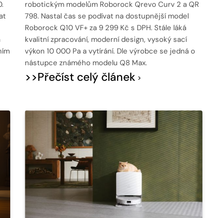
.
robotickým modelům Roborock Qrevo Curv 2 a QR
at
798. Nastal čas se podívat na dostupnější model
Roborock Q10 VF+ za 9 299 Kč s DPH. Stále láká
á
kvalitní zpracování, moderní design, vysoký sací
ním
výkon 10 000 Pa a vytírání. Dle výrobce se jedná o
nástupce známého modelu Q8 Max.
>>Přečíst celý článek