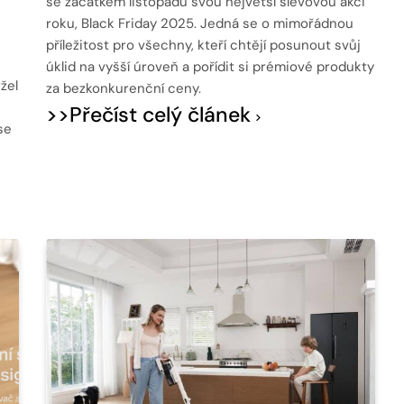
se začátkem listopadu svou největší slevovou akci
roku, Black Friday 2025. Jedná se o mimořádnou
příležitost pro všechny, kteří chtějí posunout svůj
úklid na vyšší úroveň a pořídit si prémiové produkty
žel
za bezkonkurenční ceny.
>>Přečíst celý článek
se