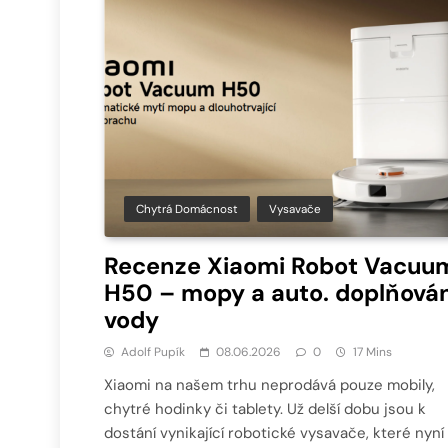
Chytrá Domácnost
Vysavače
Recenze Xiaomi Robot Vacuu
H50 – mopy a auto. doplňován
vody
Adolf Pupík
08.06.2026
0
17 Mins
Xiaomi na našem trhu neprodává pouze mobily,
chytré hodinky či tablety. Už delší dobu jsou k
dostání vynikající robotické vysavače, které nyní