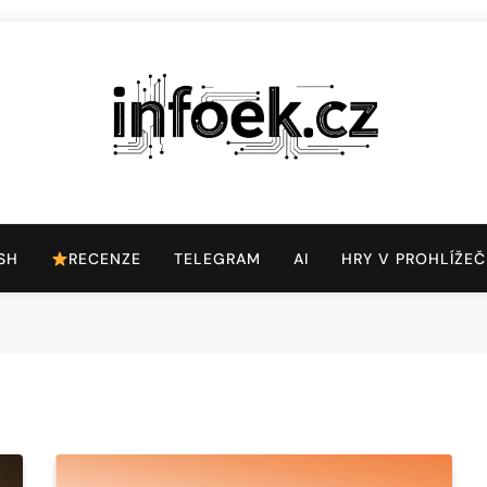
Infoek.cz
Web Věnující Se Technologickým Novinkám
SH
RECENZE
TELEGRAM
AI
HRY V PROHLÍŽEČ