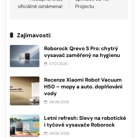
oficiálně oznámena!
Projectu
Zajímavosti:
Roborock Qrevo S Pro: chytrý
vysavač zaměřený na hygienu
07.07.2026
Recenze Xiaomi Robot Vacuum
H50 – mopy a auto. doplňování
vody
08.06.2026
Letní refresh: Slevy na robotické
i tyčové vysavače Roborock
04.06.2026