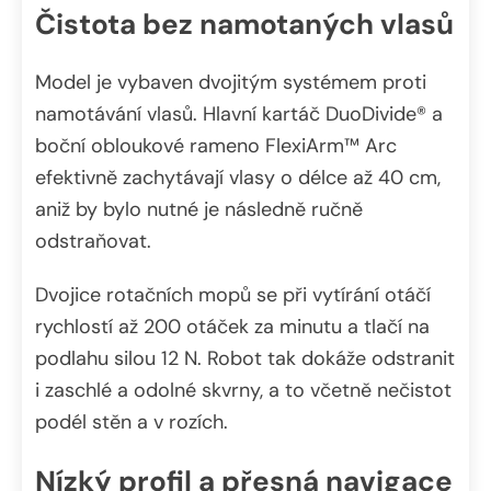
Čistota bez namotaných vlasů
Model je vybaven dvojitým systémem proti
namotávání vlasů. Hlavní kartáč DuoDivide® a
boční obloukové rameno FlexiArm™ Arc
efektivně zachytávají vlasy o délce až 40 cm,
aniž by bylo nutné je následně ručně
odstraňovat.
Dvojice rotačních mopů se při vytírání otáčí
rychlostí až 200 otáček za minutu a tlačí na
podlahu silou 12 N. Robot tak dokáže odstranit
i zaschlé a odolné skvrny, a to včetně nečistot
podél stěn a v rozích.
Nízký profil a přesná navigace