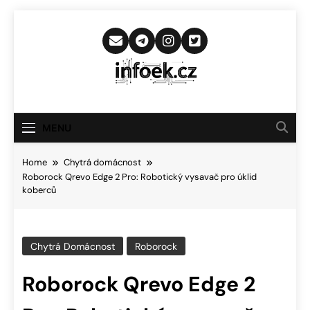
Skip
to
content
Infoek.cz
Web Věnující Se Technologickým
Novinkám
MENU
Home
Chytrá domácnost
Roborock Qrevo Edge 2 Pro: Robotický vysavač pro úklid
koberců
Chytrá Domácnost
Roborock
Roborock Qrevo Edge 2