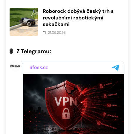
Roborock dobývá český trh s
revolučními robotickými
sekačkami
21.05.2026
Z Telegramu: