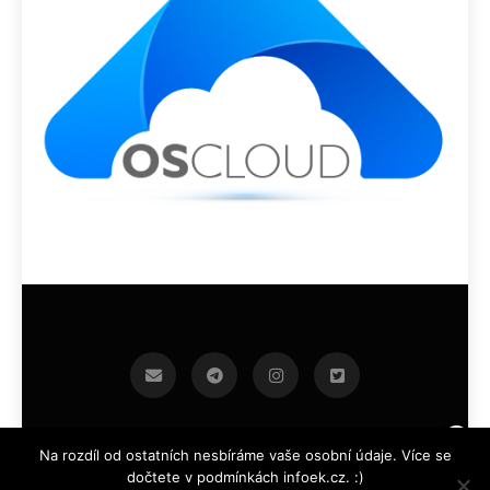
infoek.cz 2026.Developed By
.
BlazeThemes
Na rozdíl od ostatních nesbíráme vaše osobní údaje. Více se
dočtete v podmínkách infoek.cz. :)