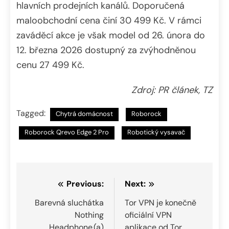
hlavních prodejních kanálů. Doporučená
maloobchodní cena činí 30 499 Kč. V rámci
zaváděcí akce je však model od 26. února do
12. března 2026 dostupný za zvýhodněnou
cenu 27 499 Kč.
Zdroj: PR článek, TZ
Tagged:
Chytrá domácnost
Roborock
Roborock Qrevo Edge 2 Pro
Robotický vysavač
Navigace
Previous:
Next:
pro
Barevná sluchátka
Tor VPN je konečně
Nothing
oficiální VPN
příspěvek
Headphone (a)
aplikace od Tor