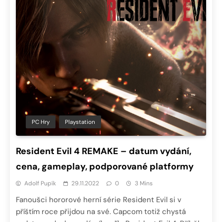
PC Hry
Playstation
Resident Evil 4 REMAKE – datum vydání,
cena, gameplay, podporované platformy
Adolf Pupík
29.11.2022
0
3 Mins
Fanoušci hororové herní série Resident Evil si v
příštím roce přijdou na své. Capcom totiž chystá