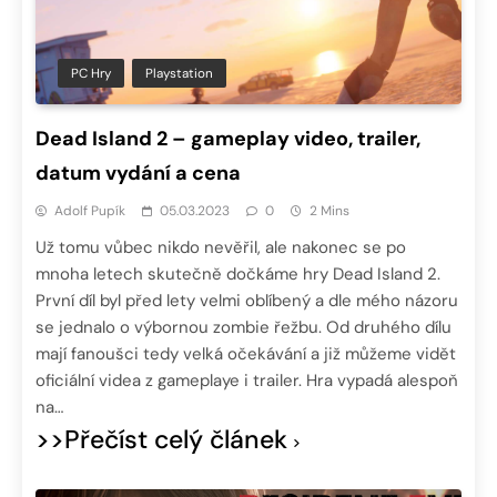
PC Hry
Playstation
Dead Island 2 – gameplay video, trailer,
datum vydání a cena
Adolf Pupík
05.03.2023
0
2 Mins
Už tomu vůbec nikdo nevěřil, ale nakonec se po
mnoha letech skutečně dočkáme hry Dead Island 2.
První díl byl před lety velmi oblíbený a dle mého názoru
se jednalo o výbornou zombie řežbu. Od druhého dílu
mají fanoušci tedy velká očekávání a již můžeme vidět
oficiální videa z gameplaye i trailer. Hra vypadá alespoň
na…
>>Přečíst celý článek