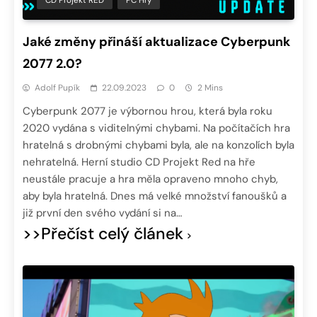
CD Projekt RED
PC Hry
Jaké změny přináší aktualizace Cyberpunk
2077 2.0?
Adolf Pupík
22.09.2023
0
2 Mins
Cyberpunk 2077 je výbornou hrou, která byla roku
2020 vydána s viditelnými chybami. Na počítačích hra
hratelná s drobnými chybami byla, ale na konzolích byla
nehratelná. Herní studio CD Projekt Red na hře
neustále pracuje a hra měla opraveno mnoho chyb,
aby byla hratelná. Dnes má velké množství fanoušků a
již první den svého vydání si na…
>>Přečíst celý článek