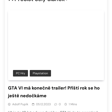
PC Hry
Playstation
GTA VI má konečně trailer! Příští rok se ho
ještě nedočkáme
Adolf Pupík
05.12.2023
0
1 Mins