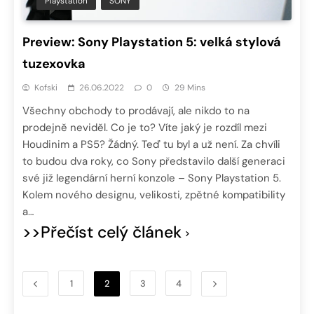
Playstation
SONY
Preview: Sony Playstation 5: velká stylová
tuzexovka
Kofski
26.06.2022
0
29 Mins
Všechny obchody to prodávají, ale nikdo to na
prodejně neviděl. Co je to? Víte jaký je rozdíl mezi
Houdinim a PS5? Žádný. Teď tu byl a už není. Za chvíli
to budou dva roky, co Sony představilo další generaci
své již legendární herní konzole – Sony Playstation 5.
Kolem nového designu, velikosti, zpětné kompatibility
a…
>>Přečíst celý článek
1
2
3
4