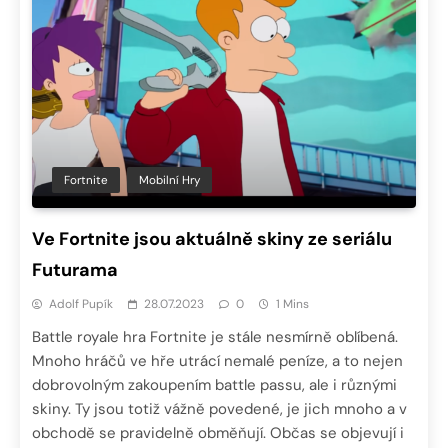
Fortnite
Mobilní Hry
Ve Fortnite jsou aktuálně skiny ze seriálu
Futurama
Adolf Pupík
28.07.2023
0
1 Mins
Battle royale hra Fortnite je stále nesmírně oblíbená.
Mnoho hráčů ve hře utrácí nemalé peníze, a to nejen
dobrovolným zakoupením battle passu, ale i různými
skiny. Ty jsou totiž vážně povedené, je jich mnoho a v
obchodě se pravidelně obměňují. Občas se objevují i