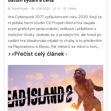
datum vydání a cena
Adolf Pupík
11.06.2023
0
2 Mins
Hra Cyberpunk 2077 vyšla koncem roku 2020. Stojí za
ní polské herní studio CD Projekt Red a hra zaujala
svým grafickým zpracováním, velikostí i příběhem s
českými titulky. Jednalo se o prodejní hit, ale hned po
vydání hra obsahovala nějaké ty chyby, a to především
na Playstationu a Xboxu. Pár měsíců se mluví o tom,…
>>Přečíst celý článek