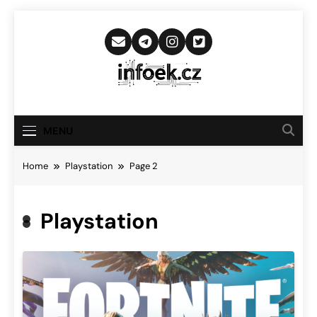
Skip
to
content
Infoek.cz
Web Věnující Se Technologickým
Novinkám
MENU
Home
Playstation
Page 2
Playstation