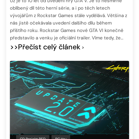
Už je to 10 let od uvedení hry GTA V. Je to nesmírně
oblíbený díl této herní série, a i po těch letech
vývojářům z Rockstar Games stále vydělává. Většina z
nás jistě očekávala uvedení dalšího dílu během
příštího roku. Rockstar Games nové GTA VI konečně
představilo a venku je oficiální trailer. Víme tedy, že…
>>Přečíst celý článek