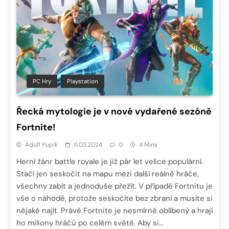
PC Hry
Playstation
Řecká mytologie je v nové vydařené sezóně
Fortnite!
Adolf Pupík
11.03.2024
0
4 Mins
Herní žánr battle royale je již pár let velice populární.
Stačí jen seskočit na mapu mezi další reálné hráče,
všechny zabít a jednoduše přežít. V případě Fortnitu je
vše o náhodě, protože seskočíte bez zbraní a musíte si
nějaké najít. Právě Fortnite je nesmírně oblíbený a hrají
ho miliony hráčů po celém světě. Aby si…