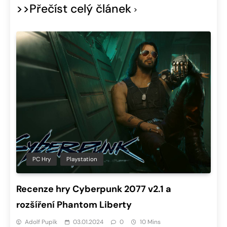
>>Přečíst celý článek
PC Hry
Playstation
Recenze hry Cyberpunk 2077 v2.1 a
rozšíření Phantom Liberty
Adolf Pupík
03.01.2024
0
10 Mins