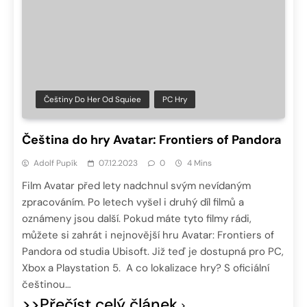
Češtiny Do Her Od Squiee
PC Hry
Čeština do hry Avatar: Frontiers of Pandora
Adolf Pupík
07.12.2023
0
4 Mins
Film Avatar před lety nadchnul svým nevídaným
zpracováním. Po letech vyšel i druhý díl filmů a
oznámeny jsou další. Pokud máte tyto filmy rádi,
můžete si zahrát i nejnovější hru Avatar: Frontiers of
Pandora od studia Ubisoft. Již teď je dostupná pro PC,
Xbox a Playstation 5. A co lokalizace hry? S oficiální
češtinou…
>>Přečíst celý článek