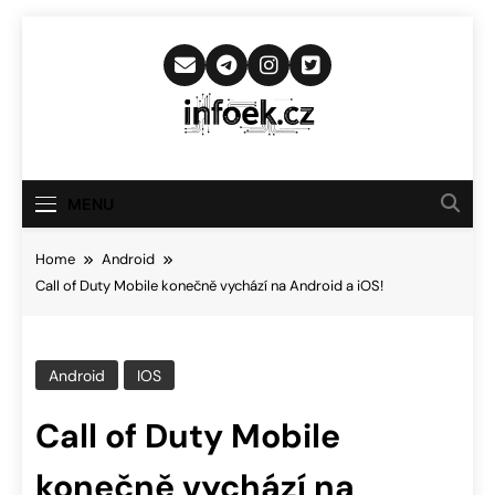
Skip
to
content
Infoek.cz
Web Věnující Se Technologickým
Novinkám
MENU
Home
Android
Call of Duty Mobile konečně vychází na Android a iOS!
Android
IOS
Call of Duty Mobile
konečně vychází na