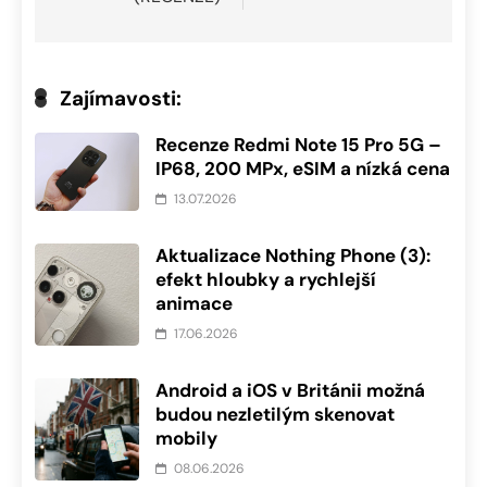
Zajímavosti:
Recenze Redmi Note 15 Pro 5G –
IP68, 200 MPx, eSIM a nízká cena
13.07.2026
Aktualizace Nothing Phone (3):
efekt hloubky a rychlejší
animace
17.06.2026
Android a iOS v Británii možná
budou nezletilým skenovat
mobily
08.06.2026