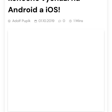
Android a iOS!
Adolf Pupík
01.10.2019
0
1 Mins