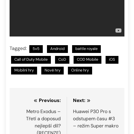
Tagged:
5v5
Android
battle royale
Call of Duty Mobile
CoD
COD Mobile
iOS
Mobilní hry
Nové hry
Online hry
Navigace
Previous:
Next:
pro
Metro Exodus –
Huawei P30 Pro s
Třetí a doposud
odstupem času #3
příspěvek
nejlepší díl?
– režim Super makro
(RECENZE)