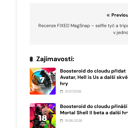
Navigace
Previou
pro
Recenze FIXED MagSnap – selfie tyč a trip
v jedn
příspěvek
Zajímavosti:
Boosteroid do cloudu přidat
Avatar, Hell is Us a další skvě
hry
31.07.2026
Boosteroid do cloudu přináší
Mortal Shell II beta a další hr
15.06.2026