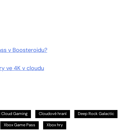
ass v Boosteroidu?
ry ve 4K v cloudu
d Cloud Gaming
Cloudové hraní
Deep Rock Galactic
Xbox Game Pass
Xbox hry