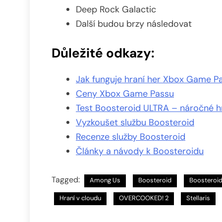
Deep Rock Galactic
Další budou brzy následovat
Důležité odkazy:
Jak funguje hraní her Xbox Game P
Ceny Xbox Game Passu
Test Boosteroid ULTRA – náročné h
Vyzkoušet službu Boosteroid
Recenze služby Boosteroid
Články a návody k Boosteroidu
Tagged:
Among Us
Boosteroid
Boosteroi
Hraní v cloudu
OVERCOOKED! 2
Stellaris