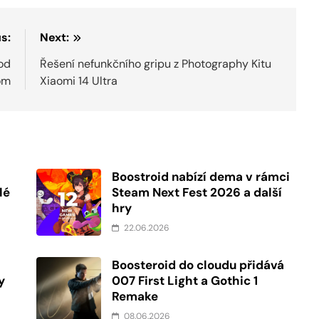
s:
Next:
od
Řešení nefunkčního gripu z Photography Kitu
om
Xiaomi 14 Ultra
Boostroid nabízí dema v rámci
lé
Steam Next Fest 2026 a další
hry
22.06.2026
Boosteroid do cloudu přidává
y
007 First Light a Gothic 1
Remake
08.06.2026