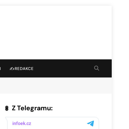
I
✍️REDAKCE
Z Telegramu: