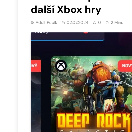
další Xbox hry
Adolf Pupík
02.07.2024
0
2 Mins