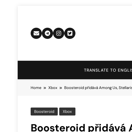
Skip
to
content
TRANSLATE TO ENGLI
Home
Xbox
Boosteroid přidává Among Us, Stellaris
Boosteroid
Xbox
Boosteroid přidává 