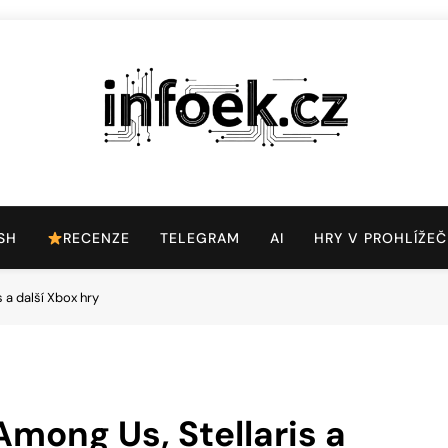
Infoek.cz
Web Věnující Se Technologickým Novinkám
SH
RECENZE
TELEGRAM
AI
HRY V PROHLÍŽEČ
 a další Xbox hry
Among Us, Stellaris a