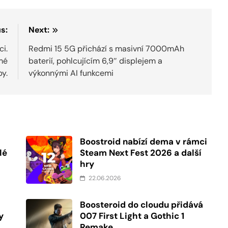
s:
Next:
ci.
Redmi 15 5G přichází s masivní 7000mAh
ámé
baterií, pohlcujícím 6,9″ displejem a
y.
výkonnými AI funkcemi
Boostroid nabízí dema v rámci
lé
Steam Next Fest 2026 a další
hry
22.06.2026
Boosteroid do cloudu přidává
y
007 First Light a Gothic 1
Remake