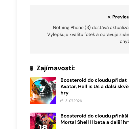
Navigace
Previou
pro
Nothing Phone (3) dostává aktualiza
Vylepšuje kvalitu fotek a opravuje zn
příspěvek
chyb
Zajímavosti:
Boosteroid do cloudu přidat
Avatar, Hell is Us a další skvě
hry
31.07.2026
Boosteroid do cloudu přináší
Mortal Shell II beta a další hr