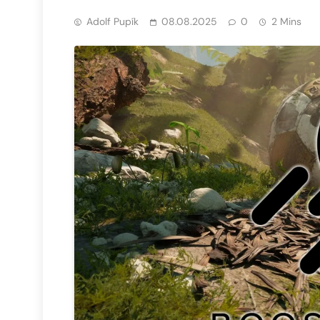
Adolf Pupík
08.08.2025
0
2 Mins