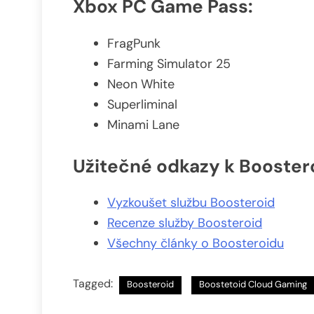
Xbox PC Game Pass
:
FragPunk
Farming Simulator 25
Neon White
Superliminal
Minami Lane
Užitečné odkazy k Booster
Vyzkoušet službu Boosteroid
Recenze služby Boosteroid
Všechny články o Boosteroidu
Tagged:
Boosteroid
Boostetoid Cloud Gaming