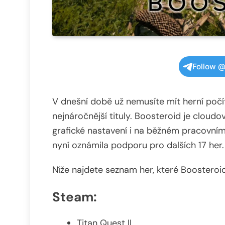
Follow @
V dnešní době už nemusíte mít herní počíta
nejnáročnější tituly. Boosteroid je cloudo
grafické nastavení i na běžném pracovním
nyní oznámila podporu pro dalších 17 her.
Níže najdete seznam her, které Boosteroid
Steam
:
Titan Quest II