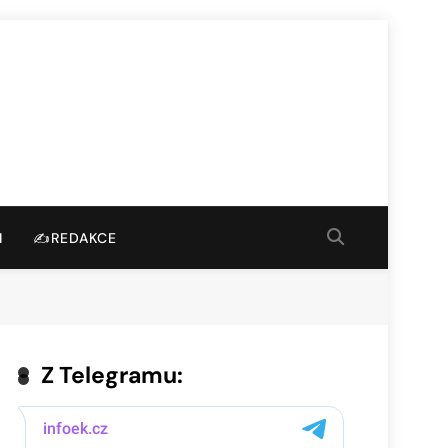
I
✍️REDAKCE
Z Telegramu: