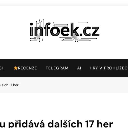
Infoek.cz
Web Věnující Se Technologickým Novinkám
SH
RECENZE
TELEGRAM
AI
HRY V PROHLÍŽEČ
ších 17 her
 přidává dalších 17 her