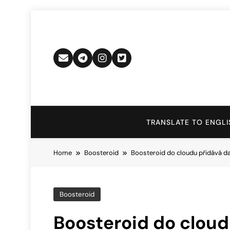
Skip
to
content
TRANSLATE TO ENGLI
Home
Boosteroid
Boosteroid do cloudu přidává dal
Boosteroid
Boosteroid do cloudu