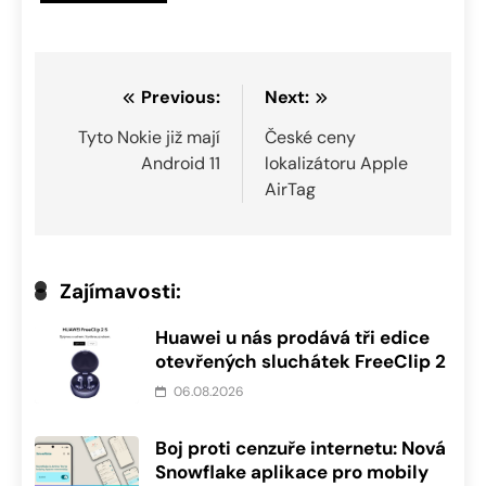
Navigace
Previous:
Next:
pro
Tyto Nokie již mají
České ceny
Android 11
lokalizátoru Apple
příspěvek
AirTag
Zajímavosti:
Huawei u nás prodává tři edice
otevřených sluchátek FreeClip 2
06.08.2026
Boj proti cenzuře internetu: Nová
Snowflake aplikace pro mobily