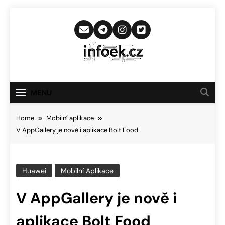
Skip
to
content
Infoek.cz
Web Věnující Se Technologickým
Novinkám
MENU
Home
Mobilní aplikace
V AppGallery je nově i aplikace Bolt Food
Huawei
Mobilní Aplikace
V AppGallery je nově i
aplikace Bolt Food