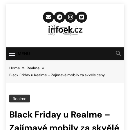
Skip
to
content
Infoek.cz
Web Věnující Se Technologickým
Novinkám
MENU
Home
Realme
Black Friday u Realme – Zajímavé mobily za skvělé ceny
Realme
Black Friday u Realme –
Zajímavé mobily za skvělé