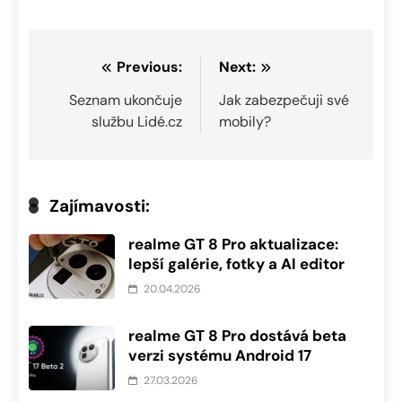
Navigace
Previous:
Next:
pro
Seznam ukončuje
Jak zabezpečuji své
službu Lidé.cz
mobily?
příspěvek
Zajímavosti:
realme GT 8 Pro aktualizace:
lepší galérie, fotky a AI editor
20.04.2026
realme GT 8 Pro dostává beta
verzi systému Android 17
27.03.2026