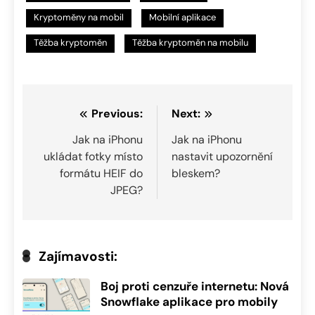
Kryptoměny na mobil
Mobilní aplikace
Těžba kryptoměn
Těžba kryptoměn na mobilu
Navigace
Previous:
Next:
pro
Jak na iPhonu
Jak na iPhonu
ukládat fotky místo
nastavit upozornění
příspěvek
formátu HEIF do
bleskem?
JPEG?
Zajímavosti:
Boj proti cenzuře internetu: Nová
Snowflake aplikace pro mobily