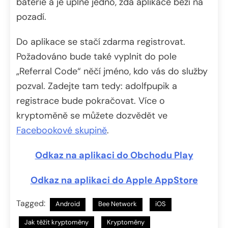
baterie a je úplně jedno, zda aplikace běží na
pozadí.
Do aplikace se stačí zdarma registrovat.
Požadováno bude také vyplnit do pole
„Referral Code“ něčí jméno, kdo vás do služby
pozval. Zadejte tam tedy: adolfpupik a
registrace bude pokračovat. Více o
kryptoměně se můžete dozvědět ve
Facebookové skupině
.
Odkaz na aplikaci do Obchodu Play
Odkaz na aplikaci do Apple AppStore
Tagged:
Android
Bee Network
iOS
Jak těžit kryptoměny
Kryptoměny