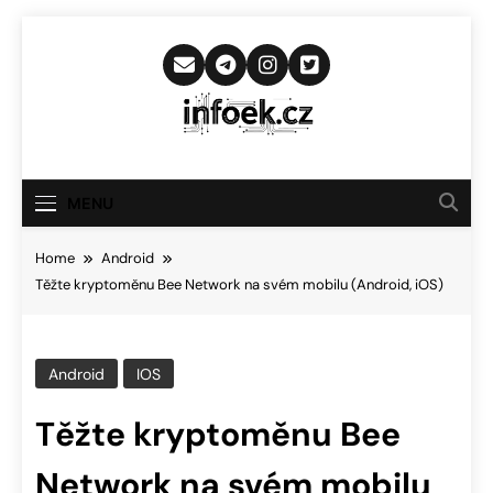
Skip
to
content
Infoek.cz
Web Věnující Se Technologickým
Novinkám
MENU
Home
Android
Těžte kryptoměnu Bee Network na svém mobilu (Android, iOS)
Android
IOS
Těžte kryptoměnu Bee
Network na svém mobilu