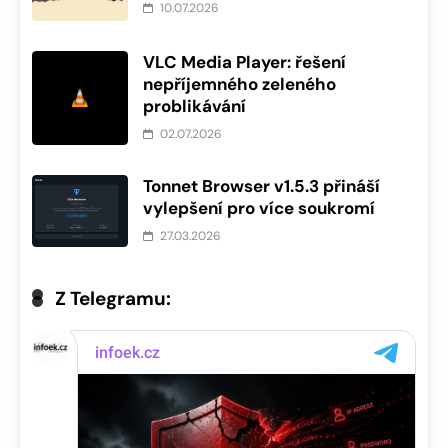
10.07.2026
VLC Media Player: řešení
nepříjemného zeleného
problikávání
02.07.2026
Tonnet Browser v1.5.3 přináší
vylepšení pro více soukromí
27.03.2026
Z Telegramu: