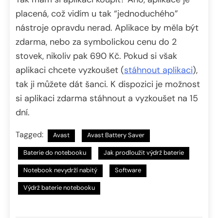
placená, což vidím u tak “jednoduchého”
nástroje opravdu nerad. Aplikace by měla být
zdarma, nebo za symbolickou cenu do 2
stovek, nikoliv pak 690 Kč.
Pokud si však
aplikaci chcete vyzkoušet (
stáhnout aplikaci
),
tak ji můžete dát šanci. K dispozici je možnost
si aplikaci zdarma stáhnout a vyzkoušet na 15
dní.
Tagged:
Avast
Avast Battery Saver
Baterie do notebooku
Jak prodloužit výdrž baterie
Notebook nevydrží nabitý
Software
Výdrž baterie notebooku