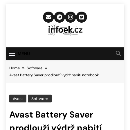
Skip
to
content
Infoek.cz
Web Věnující Se Technologickým
Novinkám
MENU
Home
Software
Avast Battery Saver prodlouží výdrž nabití notebook
Avast
Software
Avast Battery Saver
prodlouží výdrž nabití