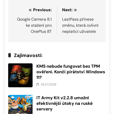
Navigace
Previous:
Next:
pro
Google Camera 8.1
LastPass přinese
ke stažení pro
změnu, která ovlivní
příspěvek
OnePlus 8T
neplatící uživatele
Zajímavosti:
KMS nebude fungovat bez TPM
ověření. Končí pirátství Windows
11?
26.07.2026
IT Army Kit v2.2.8 umožní
efektivnější útoky na ruské
servery