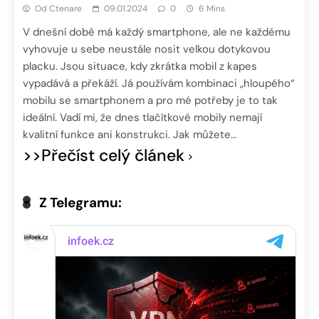
Od Ctenare
09.01.2024
0
6 Mins
V dnešní době má každý smartphone, ale ne každému
vyhovuje u sebe neustále nosit velkou dotykovou
placku. Jsou situace, kdy zkrátka mobil z kapes
vypadává a překáží. Já používám kombinaci „hloupého“
mobilu se smartphonem a pro mé potřeby je to tak
ideální. Vadí mi, že dnes tlačítkové mobily nemají
kvalitní funkce ani konstrukci. Jak můžete…
>>Přečíst celý článek
Z Telegramu: