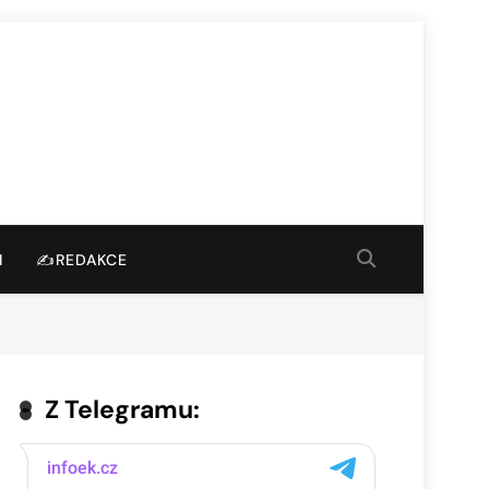
I
✍️REDAKCE
Z Telegramu: