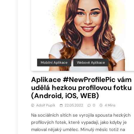
Mobilní Aplikace
Webové Aplikace
Aplikace #NewProfilePic vám
udělá hezkou profilovou fotku
(Android, iOS, WEB)
Adolf Pupík
22.05.2022
0
4 Mins
Na sociálních sítích se vyrojila spousta hezkých
profilových fotek, které vypadají, jako kdyby je
maloval nějaký umělec. Minulý měsíc totiž na