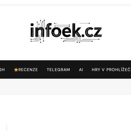
Infoek.cz
Web Věnující Se Technologickým Novinkám
SH
RECENZE
TELEGRAM
AI
HRY V PROHLÍŽEČ