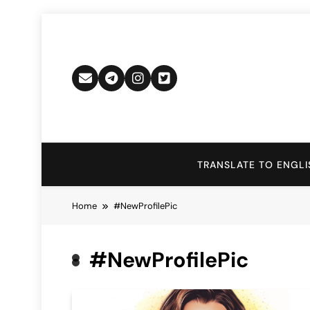
Skip
to
content
TRANSLATE TO ENGLI
Home
#NewProfilePic
#NewProfilePic