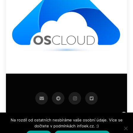
infoek.cz 2026.Developed By
.
BlazeThemes
Na rozdíl od ostatních nesbíráme vaše osobní údaje. Více se
dočtete v podmínkách infoek.cz. :)