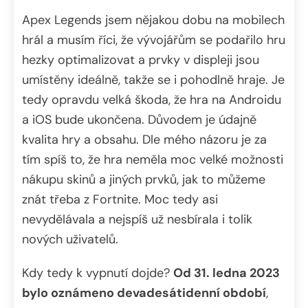
Apex Legends jsem nějakou dobu na mobilech
hrál a musím říci, že vývojářům se podařilo hru
hezky optimalizovat a prvky v displeji jsou
umístěny ideálně, takže se i pohodlně hraje. Je
tedy opravdu velká škoda, že hra na Androidu
a iOS bude ukončena. Důvodem je údajně
kvalita hry a obsahu. Dle mého názoru je za
tím spíš to, že hra neměla moc velké možnosti
nákupu skinů a jiných prvků, jak to můžeme
znát třeba z Fortnite. Moc tedy asi
nevydělávala a nejspíš už nesbírala i tolik
nových uživatelů.
Kdy tedy k vypnutí dojde?
Od 31. ledna 2023
bylo oznámeno devadesátidenní období
,