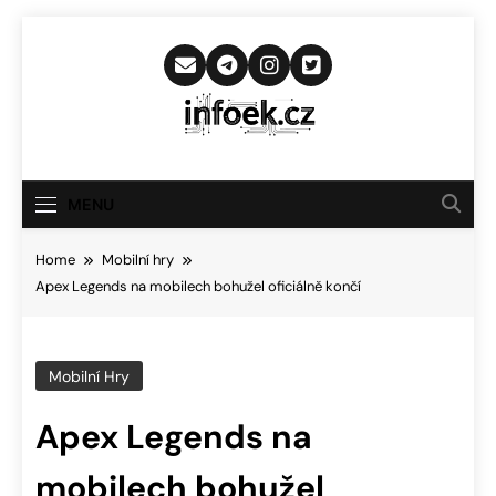
Skip
to
content
Infoek.cz
Web Věnující Se Technologickým
Novinkám
MENU
Home
Mobilní hry
Apex Legends na mobilech bohužel oficiálně končí
Mobilní Hry
Apex Legends na
mobilech bohužel