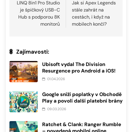
pro
LINQ 8in1 Pro Studio
Jak si Apex Legends
je špičkový USB-C
stále zahrát na
příspěvek
Hub s podporou 8K
cestách, i když na
monitorů
mobilech končí?
Zajímavosti:
Ubisoft vydal The Division
Resurgence pro Android a iOS!
01.04.2026
Google sníží poplatky v Obchodě
Play a povolí další platební brány
09.03.2026
Ratchet & Clank: Ranger Rumble
– povedená mobilní online