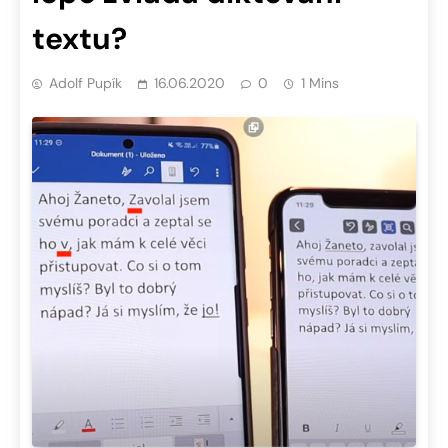
textu?
Adolf Pupík
16.06.2020
0
1 Mins