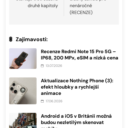
příspěvek
druhé kapitoly
nenáročné
(RECENZE)
Zajímavosti:
Recenze Redmi Note 15 Pro 5G –
IP68, 200 MPx, eSIM a nízká cena
13.07.2026
Aktualizace Nothing Phone (3):
efekt hloubky a rychlejší
animace
17.06.2026
Android a iOS v Británii možná
budou nezletilým skenovat