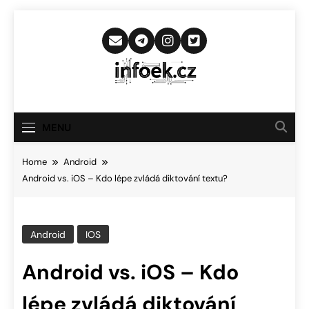
Skip
to
content
Infoek.cz
Web Věnující Se Technologickým
Novinkám
MENU
Home
Android
Android vs. iOS – Kdo lépe zvládá diktování textu?
Android
IOS
Android vs. iOS – Kdo
lépe zvládá diktování