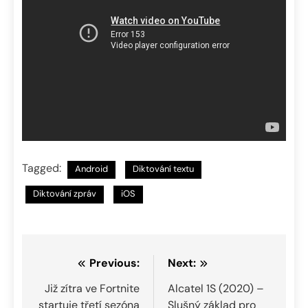
Tagged:
Android
Diktování textu
Diktování zpráv
iOS
Navigace
Previous:
Next:
pro
Již zítra ve Fortnite
Alcatel 1S (2020) –
startuje třetí sezóna
Slušný základ pro