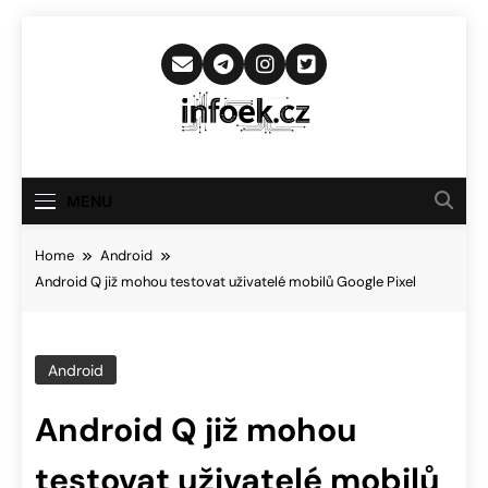
Skip
to
content
Infoek.cz
Web Věnující Se Technologickým
Novinkám
MENU
Home
Android
Android Q již mohou testovat uživatelé mobilů Google Pixel
Android
Android Q již mohou
testovat uživatelé mobilů