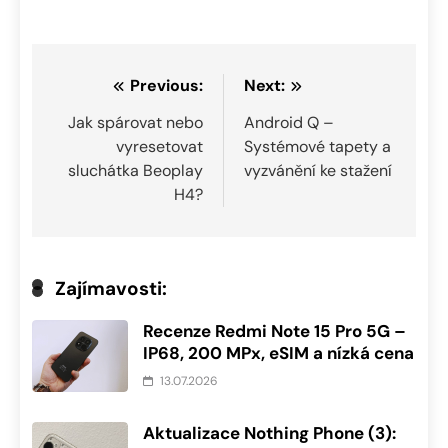
Navigace
Previous:
Next:
pro
Jak spárovat nebo
Android Q –
vyresetovat
Systémové tapety a
příspěvek
sluchátka Beoplay
vyzvánění ke stažení
H4?
Zajímavosti:
Recenze Redmi Note 15 Pro 5G –
IP68, 200 MPx, eSIM a nízká cena
13.07.2026
Aktualizace Nothing Phone (3):