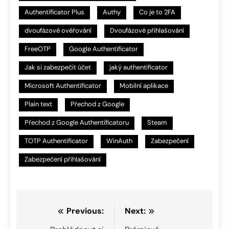
Authentificator Plus
Authy
Co je to 2FA
dvoufázové ověřování
Dvoufázové přihlašování
FreeOTP
Google Authentificator
Jak si zabezpečit účet
jaký authentificator
Microsoft Authentificator
Mobilní aplikace
Plain text
Přechod z Google
Přechod z Google Authentificatoru
Steam
TOTP Authentificator
WinAuth
Zabezpečení
Zabezpečení přihlašování
Navigace
Previous:
Next: