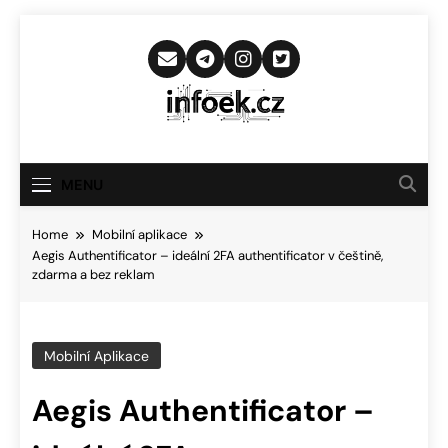
Skip
to
content
Infoek.cz
Web Věnující Se Technologickým
Novinkám
MENU
Home
Mobilní aplikace
Aegis Authentificator – ideální 2FA authentificator v češtině,
zdarma a bez reklam
Mobilní Aplikace
Aegis Authentificator –