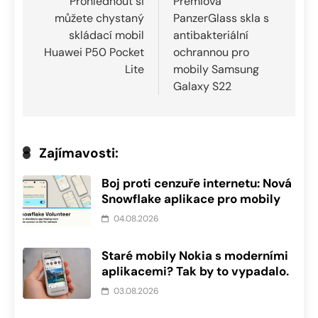
pro
Prohlédnout si
Prémiová
můžete chystaný
PanzerGlass skla s
příspěvek
skládací mobil
antibakteriální
Huawei P50 Pocket
ochrannou pro
Lite
mobily Samsung
Galaxy S22
Zajímavosti:
Boj proti cenzuře internetu: Nová
Snowflake aplikace pro mobily
04.08.2026
Staré mobily Nokia s moderními
aplikacemi? Tak by to vypadalo.
03.08.2026