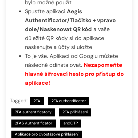
bylo možné použít
Spusťte aplikaci
Aegis
Authentificator/Tlačítko + vpravo
dole/Naskenovat QR kód
a vaše
důležité QR kódy si do aplikace
naskenujte a účty si uložte
To je vše. Aplikaci od Googlu můžete
následně odinstalovat.
Nezapomeňte
hlavně šifrovací heslo pro přístup do
aplikace!
Tagged:
2FA
2FA authentificator
2FA authentificatory
2FA přihlášení
2FAS Authentificator
andOTP
Aplikace pro dvoufázové přihlášení