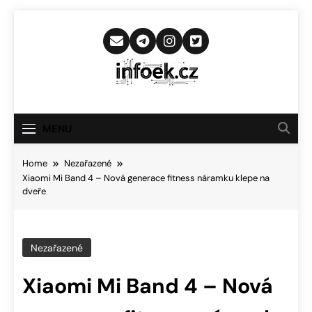
Skip
to
content
Infoek.cz
Web Věnující Se Technologickým
Novinkám
MENU
Home
Nezařazené
Xiaomi Mi Band 4 – Nová generace fitness náramku klepe na
dveře
Nezařazené
Xiaomi Mi Band 4 – Nová