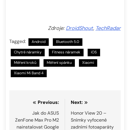
Zdroje:
DroidShout
,
TechRadar
Tagged:
Android
Bluetooth 5.0
Chytré náramky
Fitness náramek
iOS
Měření kroků
Měření spánku
Xiaomi
Xiaomi Mi Band 4
Navigace
Previous:
Next:
pro
Jak do ASUS
Honor View 20 –
ZenFone Max Pro M2
Snímky vyfocené
příspěvek
nainstalovat Google
zadními fotoaparáty