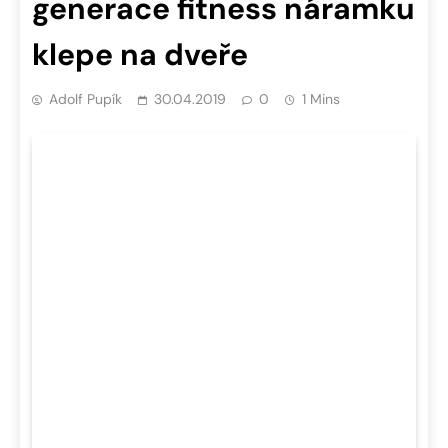
generace fitness náramku
klepe na dveře
Adolf Pupík
30.04.2019
0
1 Mins