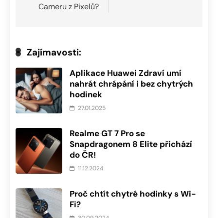
Cameru z Pixelů?
Zajímavosti:
Aplikace Huawei Zdraví umí
nahrát chrápání i bez chytrých
hodinek
27.01.2025
Realme GT 7 Pro se
Snapdragonem 8 Elite přichází
do ČR!
11.12.2024
Proč chtít chytré hodinky s Wi-
Fi?
30.09.2024