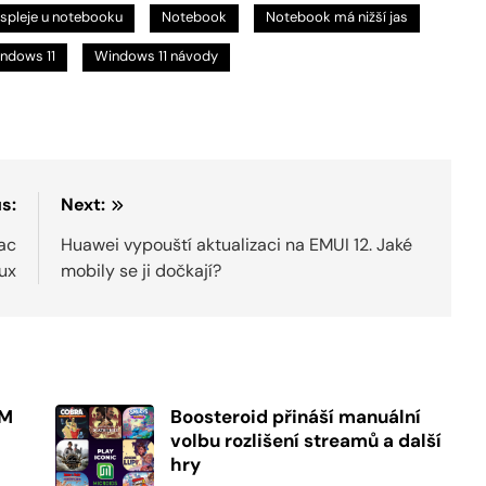
ispleje u notebooku
Notebook
Notebook má nižší jas
ndows 11
Windows 11 návody
s:
Next:
ac
Huawei vypouští aktualizaci na EMUI 12. Jaké
nux
mobily se ji dočkají?
PM
Boosteroid přináší manuální
volbu rozlišení streamů a další
hry