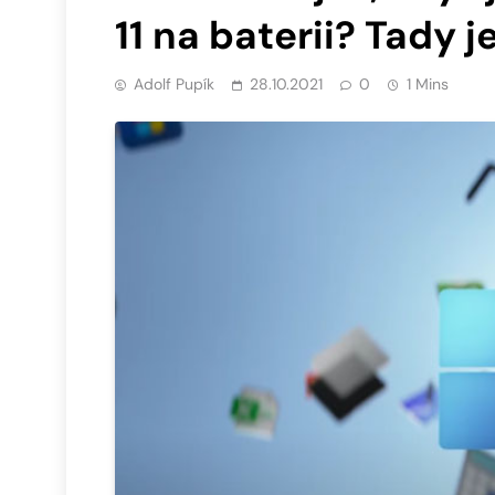
11 na baterii? Tady j
Adolf Pupík
28.10.2021
0
1 Mins