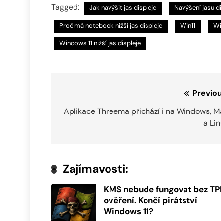
Tagged:
Jak navýšit jas displeje
Navýšení jasu d
Proč má notebook nižší jas displeje
Win11
Wi
Windows 11 nižší jas displeje
Navigace
Previou
pro
Aplikace Threema přichází i na Windows, M
a Li
příspěvek
Zajímavosti:
KMS nebude fungovat bez T
ověření. Končí pirátství
Windows 11?