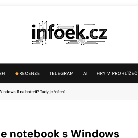
Infoek.cz
Web Věnující Se Technologickým Novinkám
SH
RECENZE
TELEGRAM
AI
HRY V PROHLÍŽEČ
Windows 11 na baterii? Tady je řešení
ž je notebook s Windows