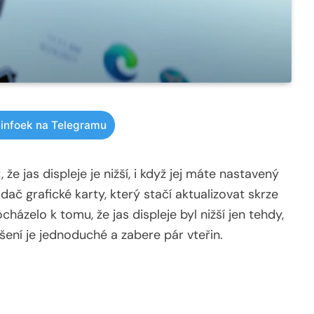
infoek na Telegramu
že jas displeje je nižší, i když jej máte nastavený
č grafické karty, který stačí aktualizovat skrze
zelo k tomu, že jas displeje byl nižší jen tehdy,
šení je jednoduché a zabere pár vteřin.