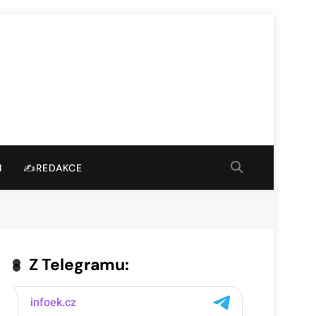
I
✍️REDAKCE
Z Telegramu: