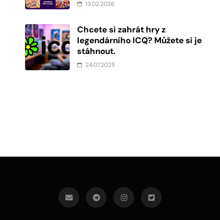
13.02.2026
Chcete si zahrát hry z
legendárního ICQ? Můžete si je
stáhnout.
24.07.2025