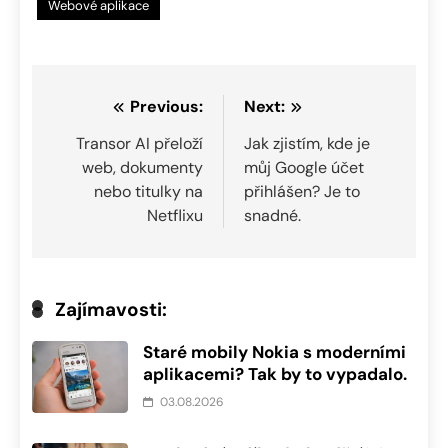
Webové aplikace
Navigace
Previous:
Next:
pro
Transor AI přeloží
Jak zjistím, kde je
web, dokumenty
můj Google účet
příspěvek
nebo titulky na
přihlášen? Je to
Netflixu
snadné.
Zajímavosti:
Staré mobily Nokia s moderními
aplikacemi? Tak by to vypadalo.
03.08.2026