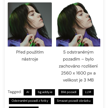
Před použitím
S odstraněným
nástroje
pozadím – bylo
zachováno rozlišení
2560 x 1600 px a
velikost je 3 MB
Tagged:
AI
bg.addy.ie
Bílé pozadí
LLM
Odstranění pozadí z fotky
Smazat pozadí obrázku