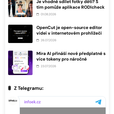
Je vhodné sdílet fotky dětí? S
tím pomůže aplikace RODIcheck
01.08.2026
OpenCut je open-source editor
videí v internetovém prohlížeči
26.07.2026
Mira AI přináší nové předplatné s
více tokeny pro náročné
23.07.2026
Z Telegramu: