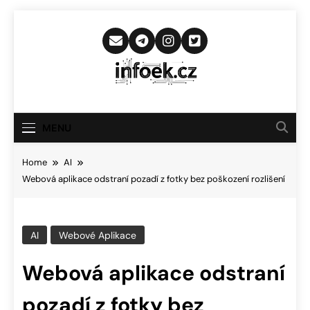
Skip
to
content
Infoek.cz
Web Věnující Se Technologickým
Novinkám
MENU
Home
AI
Webová aplikace odstraní pozadí z fotky bez poškození rozlišení
AI
Webové Aplikace
Webová aplikace odstraní
pozadí z fotky bez