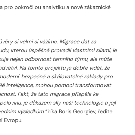
ta pro pokročilou analytiku a nové zákaznické
věry si velmi si vážíme. Migrace dat za
u, kterou úspěšně provedli vlastními silami, je
uje nejen odbornost tamního týmu, ale může
odvětví. Na tomto projektu je dobře vidět, že
 moderní, bezpečné a škálovatelné základy pro
lé inteligence, mohou pomoci transformovat
ucnost. Fakt, že tato migrace přispěla ke
olovinu, je důkazem síly naší technologie a její
hodním výsledkům,“
říká Boris Georgiev, ředitel
í Evropu.