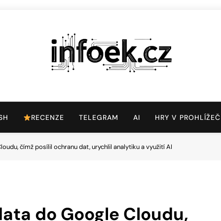
Infoek.cz
Web Věnující Se Technologickým Novinkám
SH
RECENZE
TELEGRAM
AI
HRY V PROHLÍŽEČ
du, čímž posílil ochranu dat, urychlil analytiku a využití AI
data do Google Cloudu,