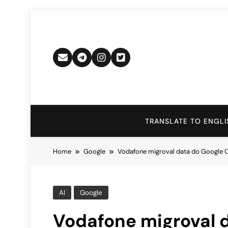
Skip
to
content
TRANSLATE TO ENGLI
Home
Google
Vodafone migroval data do Google Clou
AI
Google
Vodafone migroval 