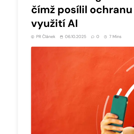
čímž posílil ochranu 
využití AI
PR Článek
06.10.2025
0
7 Mins