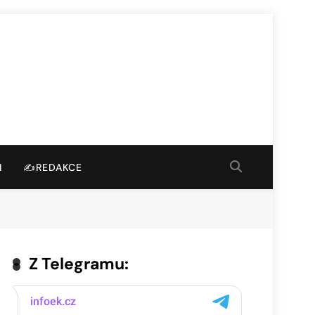
I
✍️REDAKCE
Z Telegramu: