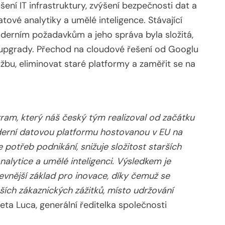
ení IT infrastruktury, zvýšení bezpečnosti dat a
tové analytiky a umělé inteligence. Stávající
derním požadavkům a jeho správa byla složitá,
upgrady. Přechod na cloudové řešení od Googlu
žbu, eliminovat staré platformy a zaměřit se na
gram, který náš český tým realizoval od začátku
erní datovou platformu hostovanou v EU na
 potřeb podnikání, snižuje složitost starších
nalytice a umělé inteligenci. Výsledkem je
pevnější základ pro inovace, díky čemuž se
ích zákaznických zážitků, místo udržování
eta Luca, generální ředitelka společnosti