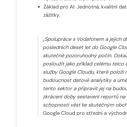
Základ pro AI: Jednotná, kvalitní da
zážitky.
„Spolupráce s Vodafonem a jejich dů
posledních deset let do Google Cloud
skutečně pozoruhodný počin. Dokaz
posloužit jako příklad celému telco 
služby Google Cloudu, které položí
budoucnost datové analytiky a umě
tento sektor a připravit jej na budo
zkrácení doby sestavení reportů na p
schopnosti vést ke skutečným obc
Google Cloud pro střední a východn