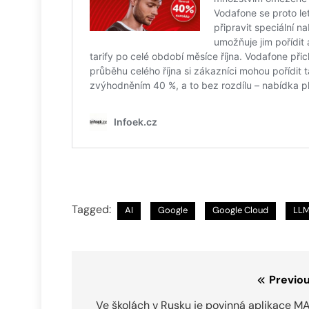
Tagged:
AI
Google
Google Cloud
LL
Navigace
Previou
pro
Ve školách v Rusku je povinná aplikace M