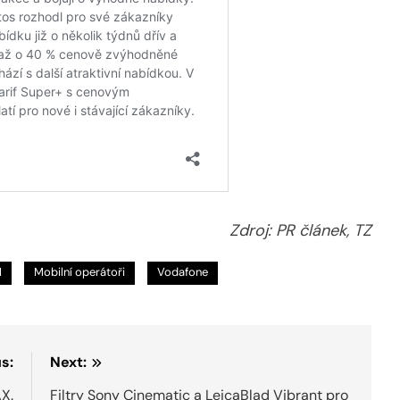
Zdroj: PR článek, TZ
M
Mobilní operátoři
Vodafone
s:
Next:
AX.
Filtry Sony Cinematic a LeicaBlad Vibrant pro