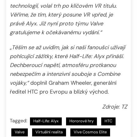
technologií, volal trh po klíčovém VR titulu.
Věříme, že tím, který posune VR vpřed, je
právě Alyx. Již nyní proto týmu Valve
gratulujeme k očekávanému vydání.“
„
Těším se až uvidím, jak si naši fanoušci užívají
pohlcující zážitky, které Half-Life: Alyx přináší.
Dechberoucí napětí, atmosféru protkanou
nebezpečím a intenzivní souboje s Combine
vojáky,“
doplnil Graham Wheeler, generální
ředitel HTC pro Evropu a blízký východ.
Zdroje: TZ
Tagged:
Half-Life: Alyx
Hororové hry
HTC
Valve
Virtuální realita
Vive Cosmos Elite