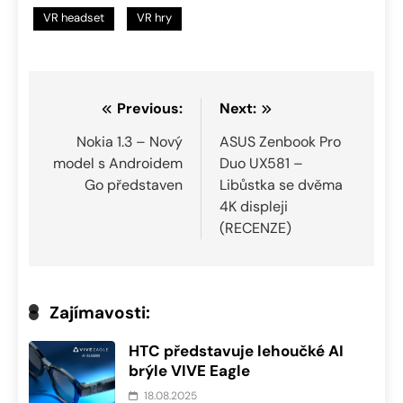
VR headset
VR hry
Navigace
Previous:
Next:
pro
Nokia 1.3 – Nový
ASUS Zenbook Pro
model s Androidem
Duo UX581 –
příspěvek
Go představen
Libůstka se dvěma
4K displeji
(RECENZE)
Zajímavosti:
HTC představuje lehoučké AI
brýle VIVE Eagle
18.08.2025