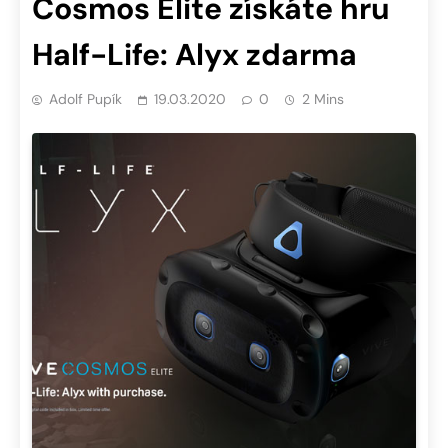
Cosmos Elite získáte hru
Half-Life: Alyx zdarma
Adolf Pupík
19.03.2020
0
2 Mins