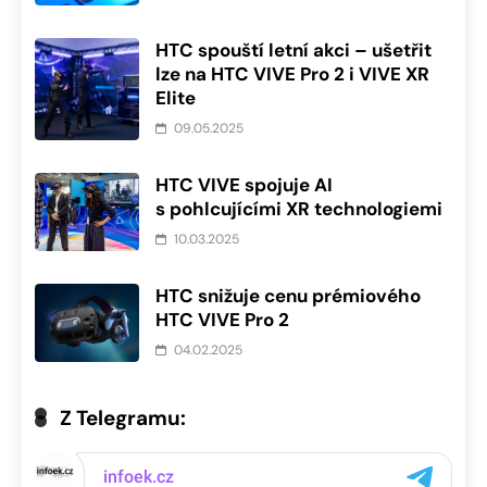
HTC spouští letní akci – ušetřit
lze na HTC VIVE Pro 2 i VIVE XR
Elite
09.05.2025
HTC VIVE spojuje AI
s pohlcujícími XR technologiemi
10.03.2025
HTC snižuje cenu prémiového
HTC VIVE Pro 2
04.02.2025
Z Telegramu: