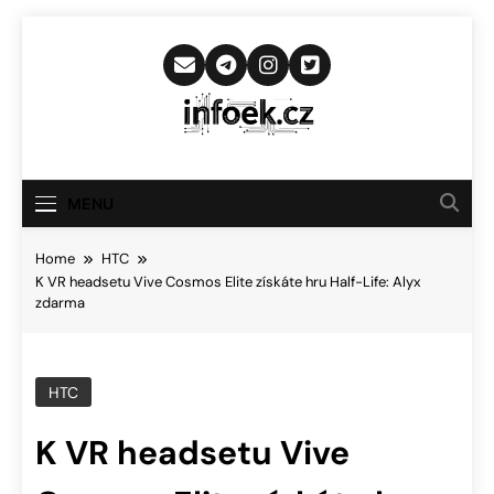
Skip
to
content
Infoek.cz
Web Věnující Se Technologickým
Novinkám
MENU
Home
HTC
K VR headsetu Vive Cosmos Elite získáte hru Half-Life: Alyx
zdarma
HTC
K VR headsetu Vive