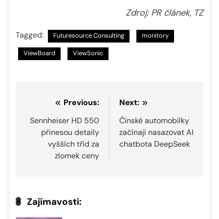
Zdroj: PR článek, TZ
Tagged:
Futuresource Consulting
monitory
ViewBoard
ViewSonic
Navigace
Previous:
Next:
pro
Sennheiser HD 550
Čínské automobilky
přinesou detaily
začínají nasazovat AI
příspěvek
vyšších tříd za
chatbota DeepSeek
zlomek ceny
Zajímavosti: