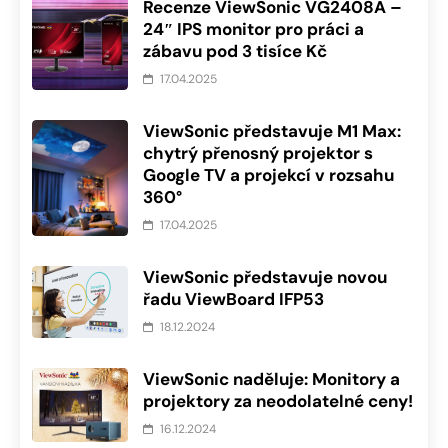
Recenze ViewSonic VG2408A –
24″ IPS monitor pro práci a
zábavu pod 3 tisíce Kč
17.04.2025
ViewSonic představuje M1 Max:
chytrý přenosný projektor s
Google TV a projekcí v rozsahu
360°
17.04.2025
ViewSonic představuje novou
řadu ViewBoard IFP53
18.12.2024
ViewSonic naděluje: Monitory a
projektory za neodolatelné ceny!
16.12.2024