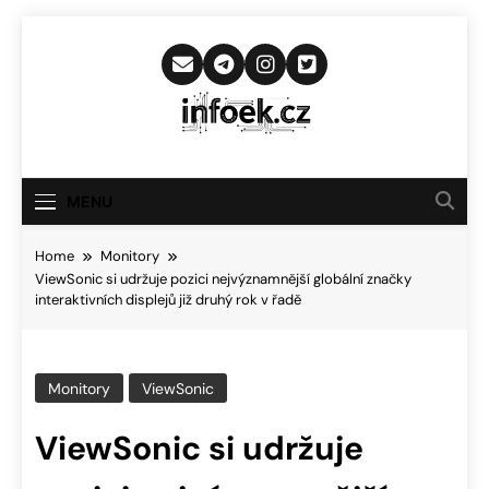
Skip
to
content
Infoek.cz
Web Věnující Se Technologickým
Novinkám
MENU
Home
Monitory
ViewSonic si udržuje pozici nejvýznamnější globální značky
interaktivních displejů již druhý rok v řadě
Monitory
ViewSonic
ViewSonic si udržuje