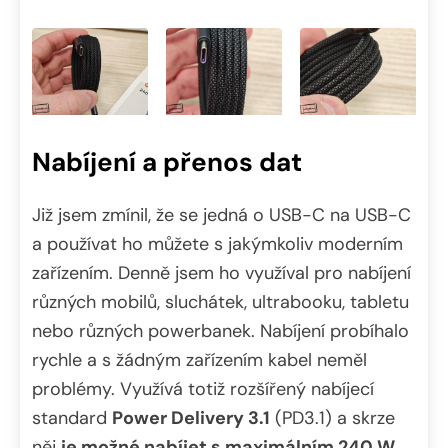
Nabíjení a přenos dat
Již jsem zmínil, že se jedná o USB-C na USB-C
a používat ho můžete s jakýmkoliv moderním
zařízením. Denně jsem ho využíval pro nabíjení
různých mobilů, sluchátek, ultrabooku, tabletu
nebo různých powerbanek. Nabíjení probíhalo
rychle a s žádným zařízením kabel neměl
problémy. Využívá totiž rozšířený nabíjecí
standard
Power Delivery 3.1
(PD3.1) a skrze
něj
je možné nabíjet s maximálním 240 W