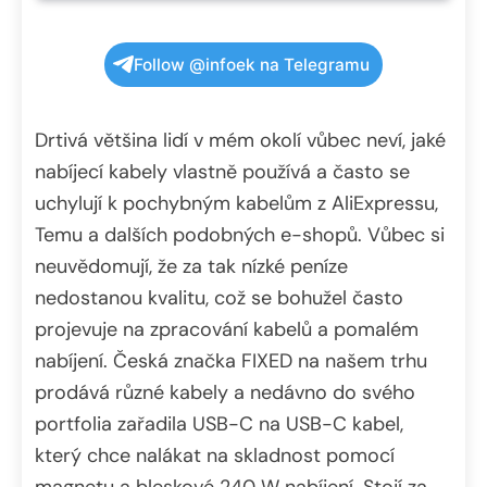
Follow @infoek na Telegramu
Drtivá většina lidí v mém okolí vůbec neví, jaké
nabíjecí kabely vlastně používá a často se
uchylují k pochybným kabelům z AliExpressu,
Temu a dalších podobných e-shopů. Vůbec si
neuvědomují, že za tak nízké peníze
nedostanou kvalitu, což se bohužel často
projevuje na zpracování kabelů a pomalém
nabíjení. Česká značka FIXED na našem trhu
prodává různé kabely a nedávno do svého
portfolia zařadila USB-C na USB-C kabel,
který chce nalákat na skladnost pomocí
magnetu a bleskové 240 W nabíjení. Stojí za