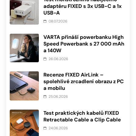
adaptéru FIXED s 3x USB-C a 1x
USB-A
08.07.2026
VARTA přináší powerbanku High
Speed Powerbank s 27 000 mAh
a 140W
26.06.2026
Recenze FIXED AirLink –
spolehlivé zrcadlení obrazu z PC
a mobilu
25.06.2026
Test praktických kabelů FIXED
Retractable Cable a Clip Cable
24.06.2026