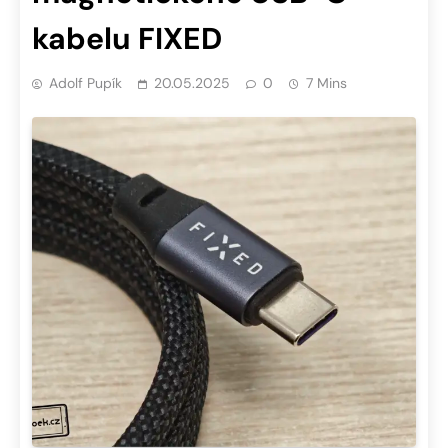
kabelu FIXED
Adolf Pupík
20.05.2025
0
7 Mins