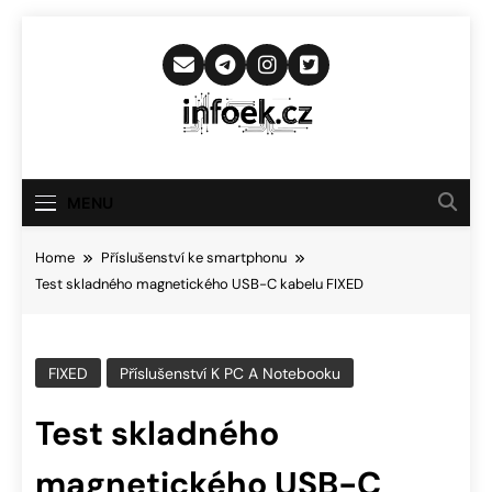
Skip
to
content
Infoek.cz
Web Věnující Se Technologickým
Novinkám
MENU
Home
Příslušenství ke smartphonu
Test skladného magnetického USB-C kabelu FIXED
FIXED
Příslušenství K PC A Notebooku
Test skladného
magnetického USB-C