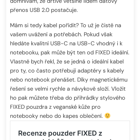
domnívám, že drtivé většině lidem datový
přenos USB 2.0 postačuje.
Mám si tedy kabel pořídit? To už je čistě na
vašem uvážení a potřebách. Pokud však
hledáte kvalitní USB-C na USB-C vhodný i k
notebooku, pak může být ten od FIXED ideální.
Vlastně bych řekl, že se jedná o ideální kabel
pro ty, co často potřebují adaptéry s kabely
nebo notebook přenášet. Díky magnetickému
řešení se velmi rychle a návykově složí. Vložit
ho pak můžete třeba do přihrádky stylového
FIXED pouzdra z veganské kůže pro
notebooky nebo do kapes oblečení.