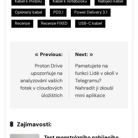
Kabel k mobilu
Kabel k notebooku
Nabíjecí kabel
Opletený kabel
PD3.1
Power Delivery 3.1
Recenze
Recenze FIXED
USB-C kabel
Navigace
Previous:
Next:
pro
Proton Drive
Pamatujete na
upozorňuje na
funkci Lidé v okolí v
příspěvek
analyzování vašich
Telegramu?
fotek v cloudových
Nahradit ji zkouší
úložištích
mini aplikace
Zajímavosti:
Test monstrózního nabíjecího