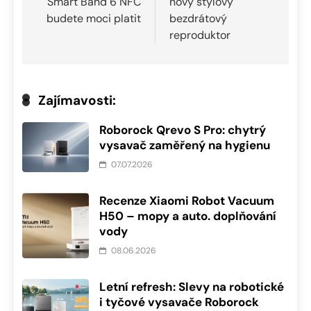
Smart Band 6 NFC
nový stylový
příspěvek
budete moci platit
bezdrátový
reproduktor
Zajímavosti:
Roborock Qrevo S Pro: chytrý
vysavač zaměřený na hygienu
07.07.2026
Recenze Xiaomi Robot Vacuum
H50 – mopy a auto. doplňování
vody
08.06.2026
Letní refresh: Slevy na robotické
i tyčové vysavače Roborock