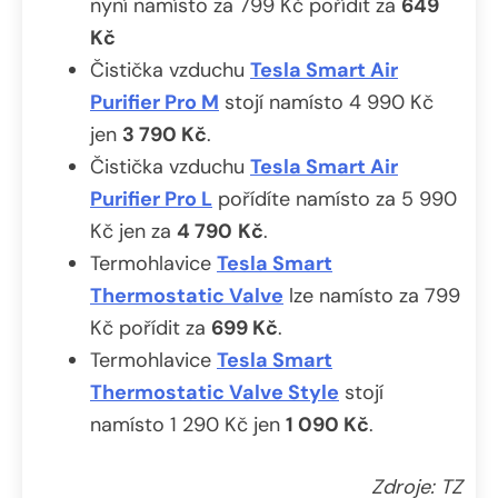
nyní namísto za 799 Kč pořídit za
649
Kč
Čistička vzduchu
Tesla Smart Air
Purifier Pro M
stojí namísto 4 990 Kč
jen
3 790 Kč
.
Čistička vzduchu
Tesla Smart Air
Purifier Pro L
pořídíte namísto za 5 990
Kč jen za
4 790
Kč
.
Termohlavice
Tesla Smart
Thermostatic Valve
lze namísto za 799
Kč pořídit za
699 Kč
.
Termohlavice
Tesla Smart
Thermostatic Valve Style
stojí
namísto 1 290 Kč jen
1 090 Kč
.
Zdroje: TZ