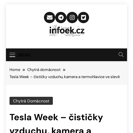
Skip
to
content
Infoek.cz
Web Věnující Se Technologickým
Novinkám
MENU
Home
Chytrá domácnost
Tesla Week – čističky vzduchu, kamera a termohlavice ve slevě
Chytrá Domácnost
Tesla Week – čističky
vzduchu, kamera a