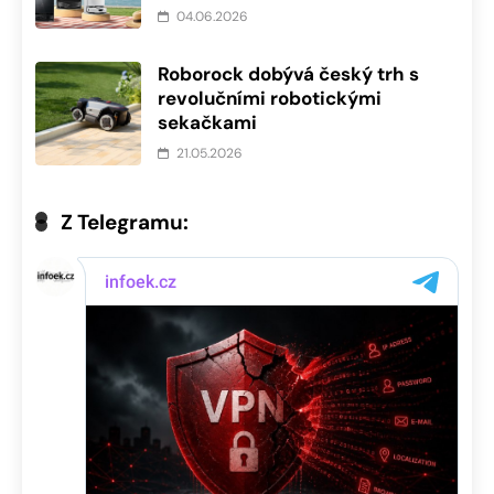
04.06.2026
Roborock dobývá český trh s
revolučními robotickými
sekačkami
21.05.2026
Z Telegramu: