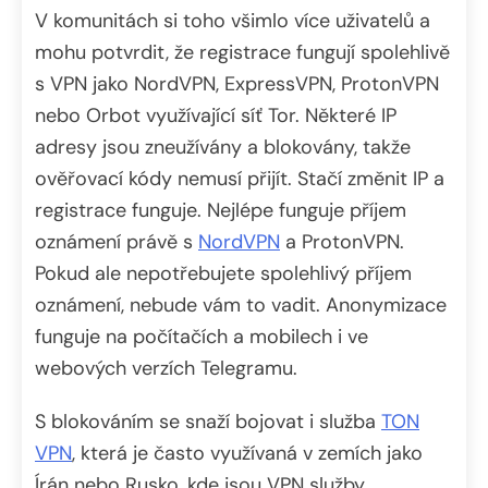
V komunitách si toho všimlo více uživatelů a
mohu potvrdit, že registrace fungují spolehlivě
s VPN jako NordVPN, ExpressVPN, ProtonVPN
nebo Orbot využívající síť Tor. Některé IP
adresy jsou zneužívány a blokovány, takže
ověřovací kódy nemusí přijít. Stačí změnit IP a
registrace funguje. Nejlépe funguje příjem
oznámení právě s
NordVPN
a ProtonVPN.
Pokud ale nepotřebujete spolehlivý příjem
oznámení, nebude vám to vadit. Anonymizace
funguje na počítačích a mobilech i ve
webových verzích Telegramu.
S blokováním se snaží bojovat i služba
TON
VPN
, která je často využívaná v zemích jako
Írán nebo Rusko, kde jsou VPN služby