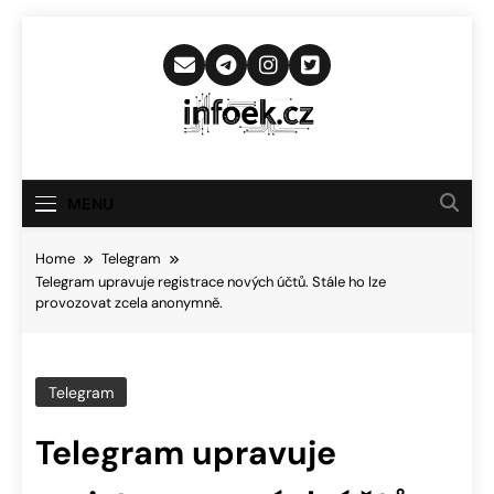
Skip
to
content
Infoek.cz
Web Věnující Se Technologickým
Novinkám
MENU
Home
Telegram
Telegram upravuje registrace nových účtů. Stále ho lze
provozovat zcela anonymně.
Telegram
Telegram upravuje