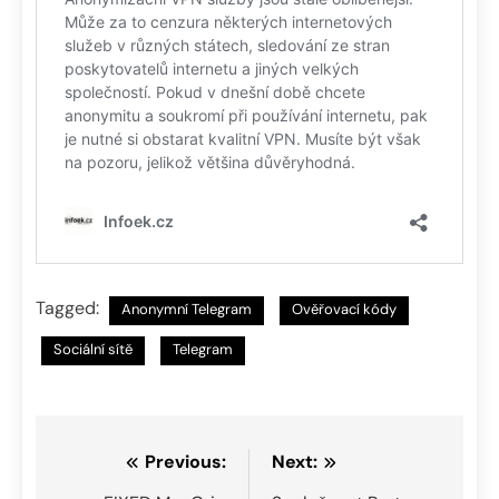
Tagged:
Anonymní Telegram
Ověřovací kódy
Sociální sítě
Telegram
Navigace
Previous:
Next: