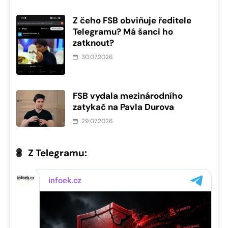
Z čeho FSB obviňuje ředitele
Telegramu? Má šanci ho
zatknout?
30.07.2026
FSB vydala mezinárodního
zatykač na Pavla Durova
29.07.2026
Z Telegramu: