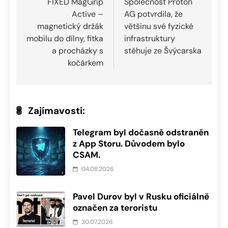
pro
FIXED MagGrip
Společnost Proton
Active –
AG potvrdila, že
příspěvek
magnetický držák
většinu své fyzické
mobilu do dílny, fitka
infrastruktury
a procházky s
stěhuje ze Švýcarska
kočárkem
Zajímavosti:
Telegram byl dočasně odstraněn
z App Storu. Důvodem bylo
CSAM.
04.08.2026
Pavel Durov byl v Rusku oficiálně
označen za teroristu
30.07.2026