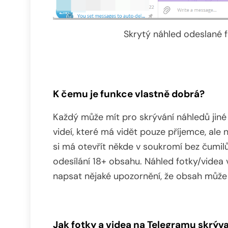
Skrytý náhled odeslané 
K čemu je funkce vlastně dobrá?
Každý může mít pro skrývání náhledů jiné 
videí, které má vidět pouze příjemce, ale 
si má otevřít někde v soukromí bez čumil
odesílání 18+ obsahu. Náhled fotky/videa
napsat nějaké upozornění, že obsah může
Jak fotky a videa na Telegramu skrýv