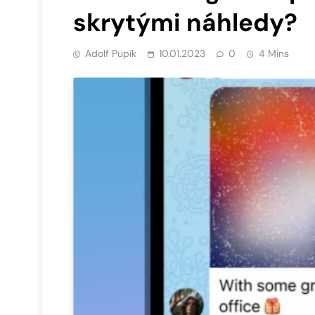
skrytými náhledy?
Adolf Pupík
10.01.2023
0
4 Mins