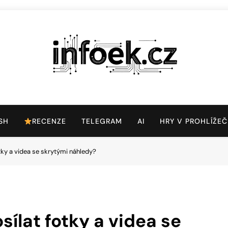
Infoek.cz
Web Věnující Se Technologickým Novinkám
SH
RECENZE
TELEGRAM
AI
HRY V PROHLÍŽEČ
tky a videa se skrytými náhledy?
ílat fotky a videa se