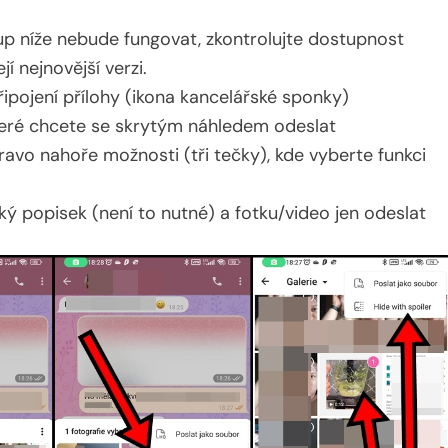
p níže nebude fungovat, zkontrolujte dostupnost
í nejnovější verzi.
řipojení přílohy (ikona kancelářské sponky)
které chcete se skrytým náhledem odeslat
ravo nahoře možnosti (tři tečky), kde vyberte funkci
ký popisek (není to nutné) a fotku/video jen odeslat