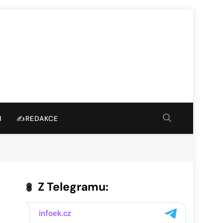
I
✍️REDAKCE
Z Telegramu: