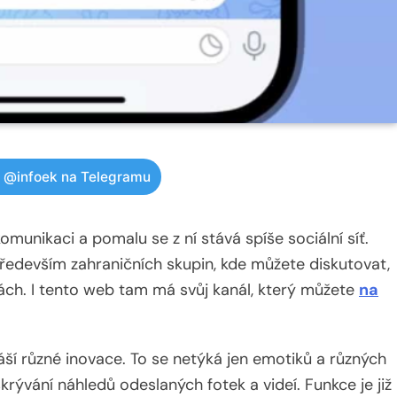
w @infoek na Telegramu
munikaci a pomalu se z ní stává spíše sociální síť.
ředevším zahraničních skupin, kde můžete diskutovat,
kách. I tento web tam má svůj kanál, který můžete
na
náší různé inovace. To se netýká jen emotiků a různých
rývání náhledů odeslaných fotek a videí. Funkce je již