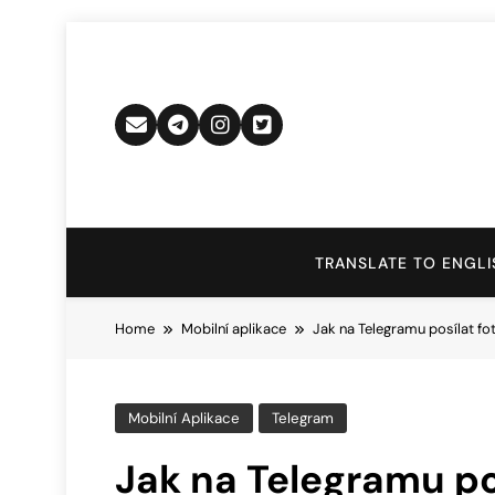
Skip
to
content
TRANSLATE TO ENGLI
Home
Mobilní aplikace
Jak na Telegramu posílat fo
Mobilní Aplikace
Telegram
Jak na Telegramu pos