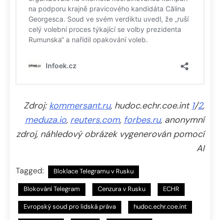
Zdroj:
kommersant.ru
, hudoc.echr.coe.int
1
/
2
,
meduza.io
,
reuters.com
,
forbes.ru
, anonymní
zdroj, náhledový obrázek vygenerován pomocí
AI
Tagged:
Bloklace Telegramu v Rusku
Blokování Telegram
Cenzura v Rusku
ECHR
Evropský soud pro lidská práva
hudoc.echr.coe.int