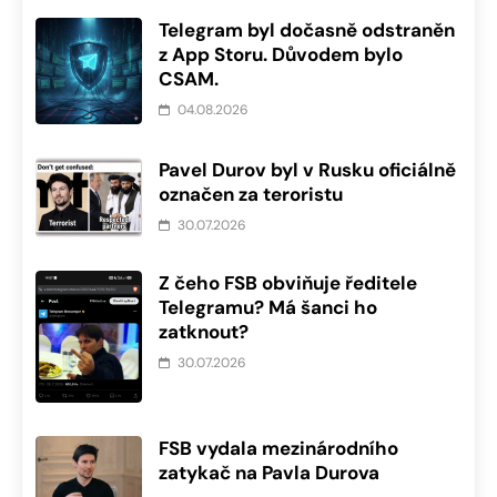
Telegram byl dočasně odstraněn
z App Storu. Důvodem bylo
CSAM.
04.08.2026
Pavel Durov byl v Rusku oficiálně
označen za teroristu
30.07.2026
Z čeho FSB obviňuje ředitele
Telegramu? Má šanci ho
zatknout?
30.07.2026
FSB vydala mezinárodního
zatykač na Pavla Durova