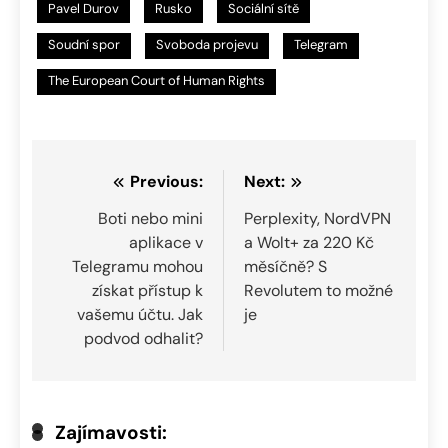
Pavel Durov
Rusko
Sociální sítě
Soudní spor
Svoboda projevu
Telegram
The European Court of Human Rights
Navigace
Previous:
Next:
pro
Boti nebo mini
Perplexity, NordVPN
aplikace v
a Wolt+ za 220 Kč
příspěvek
Telegramu mohou
měsíčně? S
získat přístup k
Revolutem to možné
vašemu účtu. Jak
je
podvod odhalit?
Zajímavosti: