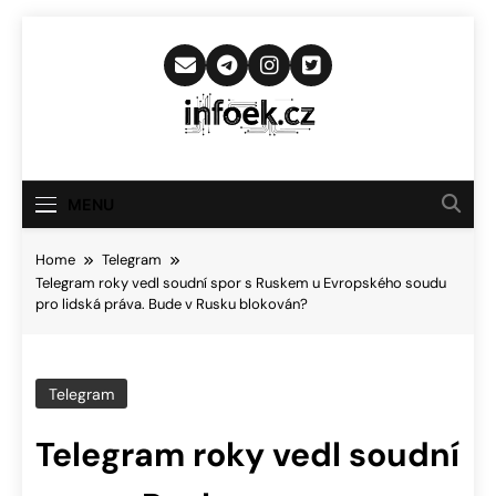
Skip
to
content
Infoek.cz
Web Věnující Se Technologickým
Novinkám
MENU
Home
Telegram
Telegram roky vedl soudní spor s Ruskem u Evropského soudu
pro lidská práva. Bude v Rusku blokován?
Telegram
Telegram roky vedl soudní