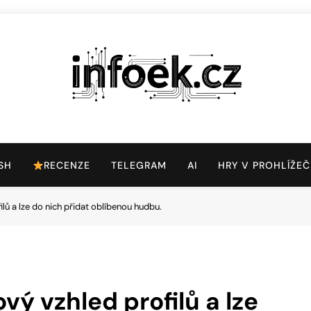
Infoek.cz
Web Věnující Se Technologickým Novinkám
SH
RECENZE
TELEGRAM
AI
HRY V PROHLÍŽEČ
lů a lze do nich přidat oblíbenou hudbu.
ý vzhled profilů a lze