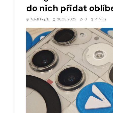
do nich přidat oblí
Adolf Pupík
30.08.2025
0
4 Mins