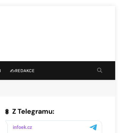
I
✍️REDAKCE
Z Telegramu: