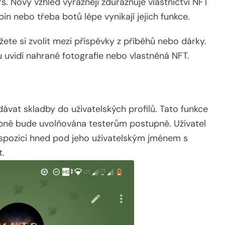
. Nový vzhled výrazněji zdůrazňuje vlastnictví NFT
pin nebo třeba botů lépe vynikají jejich funkce.
žete si zvolit mezi příspěvky z příběhů nebo dárky.
u uvidí nahrané fotografie nebo vlastněná NFT.
dávat skladby do uživatelských profilů. Tato funkce
ně bude uvolňována testerům postupně. Uživatel
dispozici hned pod jeho uživatelským jménem s
t.