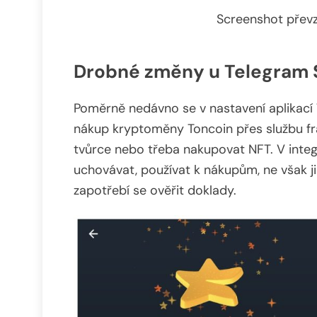
Screenshot přev
Drobné změny u Telegram 
Poměrně nedávno se v nastavení aplikací 
nákup kryptoměny Toncoin přes službu f
tvůrce nebo třeba nakupovat NFT. V int
uchovávat, používat k nákupům, ne však j
zapotřebí se ověřit doklady.