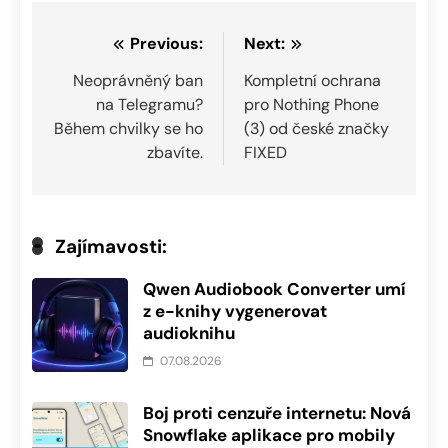
Navigace
Previous:
Next:
pro
Neoprávněný ban
Kompletní ochrana
na Telegramu?
pro Nothing Phone
příspěvek
Během chvilky se ho
(3) od české značky
zbavíte.
FIXED
Zajímavosti:
Qwen Audiobook Converter umí
z e-knihy vygenerovat
audioknihu
07.08.2026
Boj proti cenzuře internetu: Nová
Snowflake aplikace pro mobily