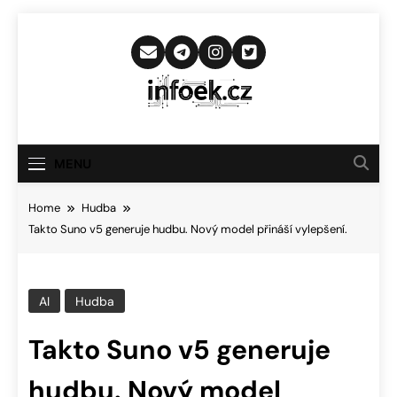
Skip
to
content
Infoek.cz
Web Věnující Se Technologickým
Novinkám
MENU
Home
Hudba
Takto Suno v5 generuje hudbu. Nový model přináší vylepšení.
AI
Hudba
Takto Suno v5 generuje
hudbu. Nový model