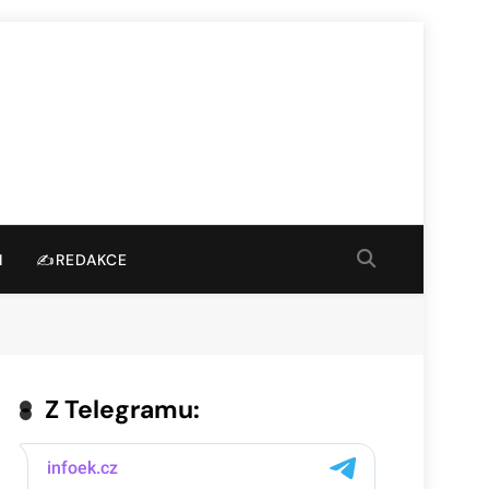
I
✍️REDAKCE
Z Telegramu: