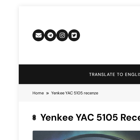
Skip
to
content
TRANSLATE TO ENGLI
Home
Yenkee YAC 5105 recenze
Yenkee YAC 5105 Rec