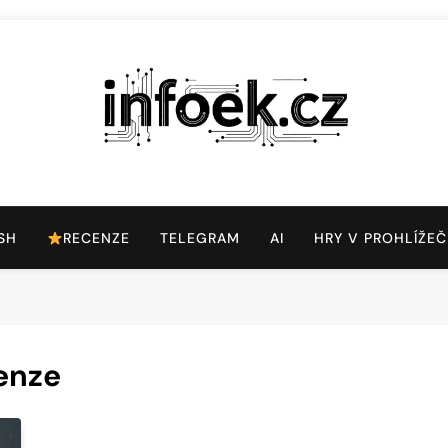
Infoek.cz
Web Věnující Se Technologickým Novinkám
SH
RECENZE
TELEGRAM
AI
HRY V PROHLÍŽEČ
enze