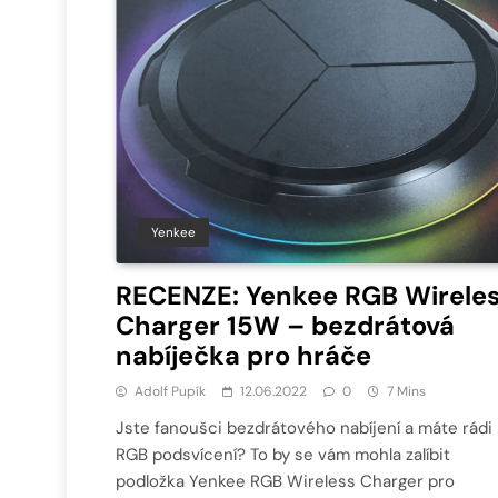
Yenkee
RECENZE: Yenkee RGB Wirele
Charger 15W – bezdrátová
nabíječka pro hráče
Adolf Pupík
12.06.2022
0
7 Mins
Jste fanoušci bezdrátového nabíjení a máte rádi
RGB podsvícení? To by se vám mohla zalíbit
podložka Yenkee RGB Wireless Charger pro