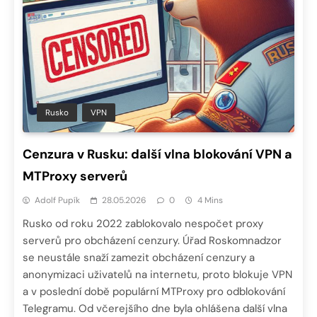
Rusko
VPN
Cenzura v Rusku: další vlna blokování VPN a
MTProxy serverů
Adolf Pupík
28.05.2026
0
4 Mins
Rusko od roku 2022 zablokovalo nespočet proxy
serverů pro obcházení cenzury. Úřad Roskomnadzor
se neustále snaží zamezit obcházení cenzury a
anonymizaci uživatelů na internetu, proto blokuje VPN
a v poslední době populární MTProxy pro odblokování
Telegramu. Od včerejšího dne byla ohlášena další vlna