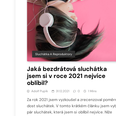
Sluchátka A Reproduktory
Jaká bezdrátová sluchátka
jsem si v roce 2021 nejvíce
oblíbil?
Adolf Pupík
31.12.2021
0
1 Mins
Za rok 2021 jsem vyzkoušel a zrecenzoval poměr
dost sluchátek. V tomto krátkém článku jsem vyb
pár sluchátek, která jsem si oblíbil nejvíce. Níže