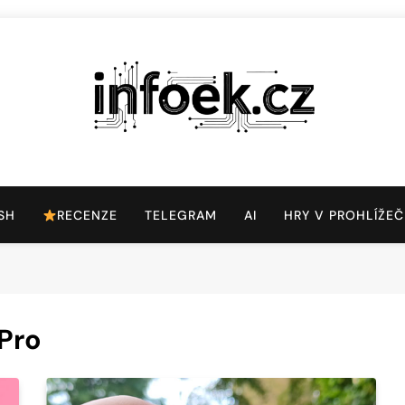
Infoek.cz
Web Věnující Se Technologickým Novinkám
SH
RECENZE
TELEGRAM
AI
HRY V PROHLÍŽEČ
Pro