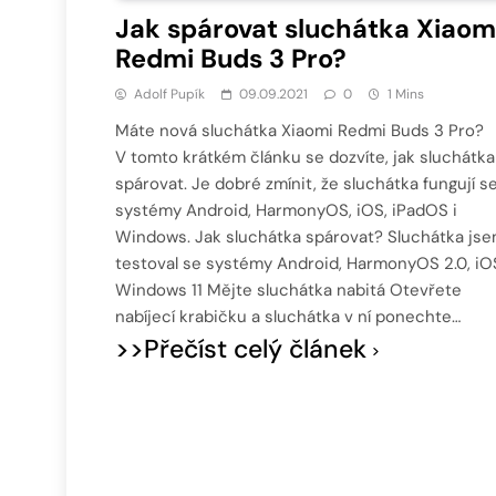
Jak spárovat sluchátka Xiaom
Redmi Buds 3 Pro?
Adolf Pupík
09.09.2021
0
1 Mins
Máte nová sluchátka Xiaomi Redmi Buds 3 Pro?
V tomto krátkém článku se dozvíte, jak sluchátka
spárovat. Je dobré zmínit, že sluchátka fungují s
systémy Android, HarmonyOS, iOS, iPadOS i
Windows. Jak sluchátka spárovat? Sluchátka js
testoval se systémy Android, HarmonyOS 2.0, iO
Windows 11 Mějte sluchátka nabitá Otevřete
nabíjecí krabičku a sluchátka v ní ponechte…
>>Přečíst celý článek