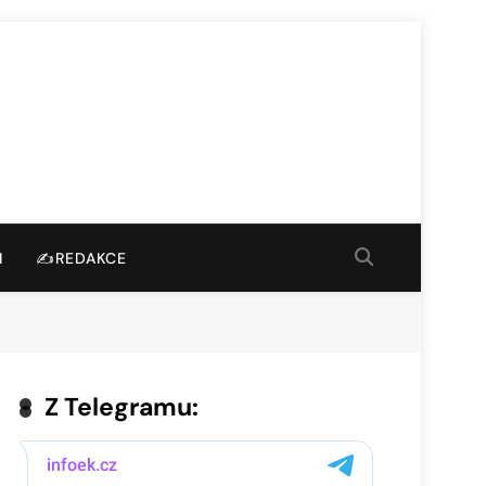
I
✍️REDAKCE
Z Telegramu: