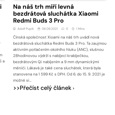
i
Na náš trh míří levná
bezdrátová sluchátka Xiaomi
Redmi Buds 3 Pro
Adolf Pupík
06.09.2021
0
1 Mins
Čínská společnost Xioami na náš trh uvádí nová
e
bezdrátová sluchátka Redmi Buds 3 Pro. Ta zaujmou
aktivním potlačením okolního hluku (ANC), slušnou
em
28hodinovou výdrží s nabíjecí krabíječkou,
S a
bezdrátovým Qi nabíjením a 9 mm dynamickými
měniči. Lákavá je také cena sluchátek, která byla
stanovena na 1 599 Kč s DPH. Od 6. do 15. 9. 2021 je
možné si…
>>Přečíst celý článek