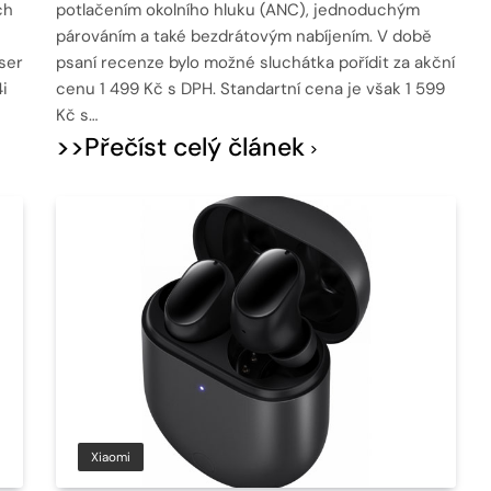
ch
potlačením okolního hluku (ANC), jednoduchým
párováním a také bezdrátovým nabíjením. V době
ser
psaní recenze bylo možné sluchátka pořídit za akční
i
cenu 1 499 Kč s DPH. Standartní cena je však 1 599
Kč s…
>>Přečíst celý článek
Xiaomi