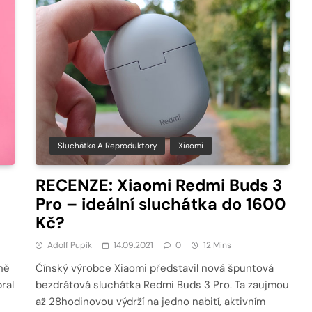
Sluchátka A Reproduktory
Xiaomi
RECENZE: Xiaomi Redmi Buds 3
Pro – ideální sluchátka do 1600
Kč?
Adolf Pupík
14.09.2021
0
12 Mins
ně
Čínský výrobce Xiaomi představil nová špuntová
ral
bezdrátová sluchátka Redmi Buds 3 Pro. Ta zaujmou
až 28hodinovou výdrží na jedno nabití, aktivním