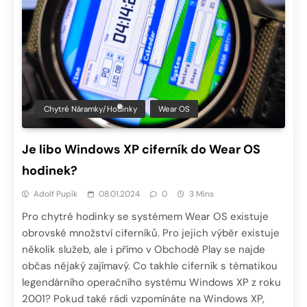
Chytré Náramky/hodinky
Wear OS
Je libo Windows XP ciferník do Wear OS
hodinek?
Adolf Pupík
08.01.2024
0
3 Mins
Pro chytré hodinky se systémem Wear OS existuje
obrovské množství ciferníků. Pro jejich výběr existuje
několik služeb, ale i přímo v Obchodě Play se najde
občas nějaký zajímavý. Co takhle ciferník s tématikou
legendárního operačního systému Windows XP z roku
2001? Pokud také rádi vzpomínáte na Windows XP,