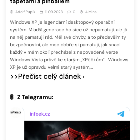
tapetami a pinballem
Adolf Pupík
11.09.2023
0
4 Mins
Windows XP je legendární desktopový operační
systém. Mladší generace ho sice už nepamatují, ale já
na něj pamatuji rád. Měl své chyby, a to především ty
bezpečnostní, ale moc dobře si pamatuji, jak snad
každý v mém okolí přecházel z nepovedené verze
Windows Vista právě ke starým „XPéčkům“. Windows
XP je už opravdu velmi starý systém,…
>>Přečíst celý článek
Z Telegramu: