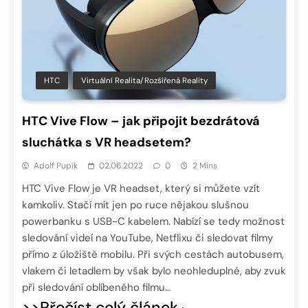
HTC
Virtuální Realita/Rozšířená Reality
HTC Vive Flow – jak připojit bezdrátová
sluchátka s VR headsetem?
Adolf Pupík
02.06.2022
0
2 Mins
HTC Vive Flow je VR headset, který si můžete vzít
kamkoliv. Stačí mít jen po ruce nějakou slušnou
powerbanku s USB-C kabelem. Nabízí se tedy možnost
sledování videí na YouTube, Netflixu či sledovat filmy
přímo z úložiště mobilu. Při svých cestách autobusem,
vlakem či letadlem by však bylo neohleduplné, aby zvuk
při sledování oblíbeného filmu…
>>Přečíst celý článek