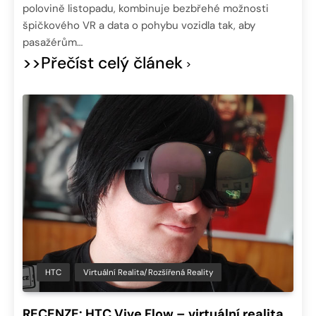
polovině listopadu, kombinuje bezbřehé možnosti
špičkového VR a data o pohybu vozidla tak, aby
pasažérům…
>>Přečíst celý článek
HTC
Virtuální Realita/Rozšířená Reality
RECENZE: HTC Vive Flow – virtuální realita