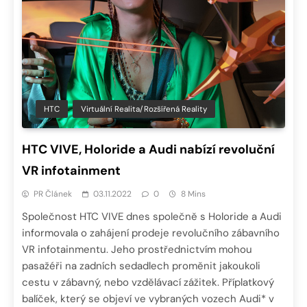
HTC
Virtuální Realita/Rozšířená Reality
HTC VIVE, Holoride a Audi nabízí revoluční
VR infotainment
PR Článek
03.11.2022
0
8 Mins
Společnost HTC VIVE dnes společně s Holoride a Audi
informovala o zahájení prodeje revolučního zábavního
VR infotainmentu. Jeho prostřednictvím mohou
pasažéři na zadních sedadlech proměnit jakoukoli
cestu v zábavný, nebo vzdělávací zážitek. Příplatkový
balíček, který se objeví ve vybraných vozech Audi* v