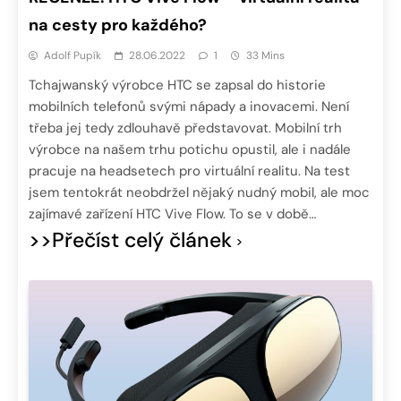
na cesty pro každého?
Adolf Pupík
28.06.2022
1
33 Mins
Tchajwanský výrobce HTC se zapsal do historie
mobilních telefonů svými nápady a inovacemi. Není
třeba jej tedy zdlouhavě představovat. Mobilní trh
výrobce na našem trhu potichu opustil, ale i nadále
pracuje na headsetech pro virtuální realitu. Na test
jsem tentokrát neobdržel nějaký nudný mobil, ale moc
zajímavé zařízení HTC Vive Flow. To se v době…
>>Přečíst celý článek