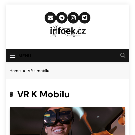
Skip
to
content
Infoek.cz
Web Věnující Se Technologickým
Novinkám
MENU
Home
VR k mobilu
VR K Mobilu