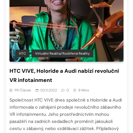
HTC
Virtuální Realita/Rozšířená Reality
HTC VIVE, Holoride a Audi nabízí revoluční
VR infotainment
PR Článek
03.11.2022
0
8 Mins
Společnost HTC VIVE dnes společně s Holoride a Audi
informovala o zahájení prodeje revolučního zábavního
VR infotainmentu. Jeho prostřednictvím mohou
pasažéři na zadních sedadlech proměnit jakoukoli
cestu v zábavný, nebo vzdělávací zážitek. Příplatkový