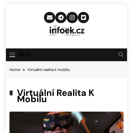
Skip
to
content
Infoek.cz
Web Věnující Se Technologickým
Novinkám
MENU
Home
Virtuální realita k mobilu
Virtuální Realita K
Mobilu