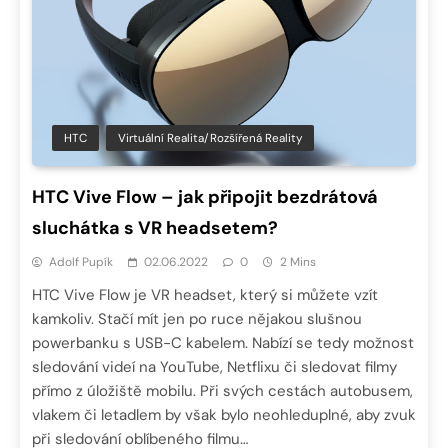
HTC
Virtuální Realita/Rozšířená Reality
HTC Vive Flow – jak připojit bezdrátová
sluchátka s VR headsetem?
Adolf Pupík
02.06.2022
0
2 Mins
HTC Vive Flow je VR headset, který si můžete vzít
kamkoliv. Stačí mít jen po ruce nějakou slušnou
powerbanku s USB-C kabelem. Nabízí se tedy možnost
sledování videí na YouTube, Netflixu či sledovat filmy
přímo z úložiště mobilu. Při svých cestách autobusem,
vlakem či letadlem by však bylo neohleduplné, aby zvuk
při sledování oblíbeného filmu…