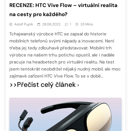
RECENZE: HTC Vive Flow – virtuální realita
na cesty pro každého?
Adolf Pupík
28.06.2022
1
33 Mins
Tchajwanský výrobce HTC se zapsal do historie
mobilních telefonů svými nápady a inovacemi. Není
třeba jej tedy zdlouhavě představovat. Mobilní trh
výrobce na našem trhu potichu opustil, ale i nadále
pracuje na headsetech pro virtuální realitu. Na test
jsem tentokrát neobdržel nějaký nudný mobil, ale moc
zajímavé zařízení HTC Vive Flow. To se v době…
>>Přečíst celý článek