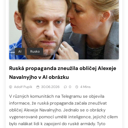
AI
Rusko
Ruská propaganda zneužila obličej Alexeje
Navalnyjho v AI obrázku
Adolf Pupík
30.06.2026
0
4 Mins
V různých komunitách na Telegramu se objevila
informace, že ruská propaganda začala zneužívat
obličej Alexeje Navalnyjho. Jednalo se o obrázky
vygenerované pomocí umělé inteligence, jejichž cílem
bylo nalákat lidi k zapojení do ruské armády. Tyto