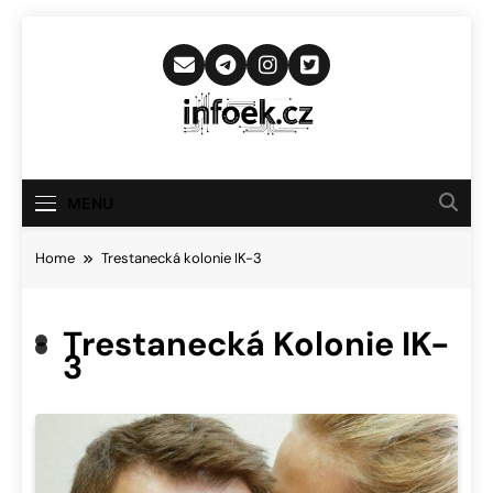
Skip
to
content
Infoek.cz
Web Věnující Se Technologickým
Novinkám
MENU
Home
Trestanecká kolonie IK-3
Trestanecká Kolonie IK-
3