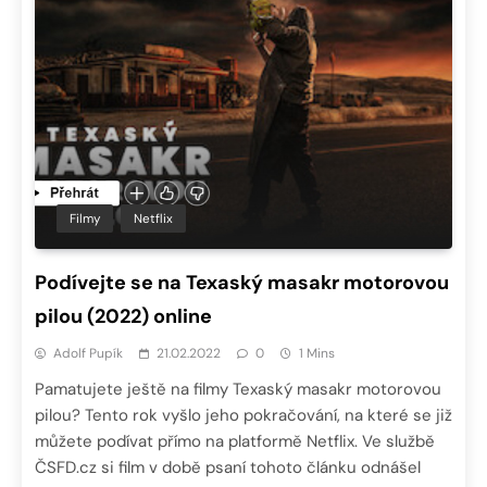
Filmy
Netflix
Podívejte se na Texaský masakr motorovou
pilou (2022) online
Adolf Pupík
21.02.2022
0
1 Mins
Pamatujete ještě na filmy Texaský masakr motorovou
pilou? Tento rok vyšlo jeho pokračování, na které se již
můžete podívat přímo na platformě Netflix. Ve službě
ČSFD.cz si film v době psaní tohoto článku odnášel