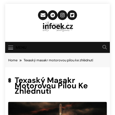
Skip
to
content
Infoek.cz
Web Věnující Se Technologickým
Novinkám
MENU
Home
Texaský masakr motorovou pilou ke zhlédnutí
Texaský Masakr
Motorovou Pilou Ke
Zhlédnutí