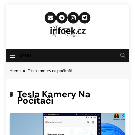
Skip
to
content
Infoek.cz
Web Věnující Se Technologickým
Novinkám
MENU
Home
Tesla kamery na počítači
Tesla Kamery Na
Počítači