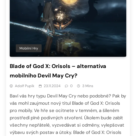
Mobilní Hry
Blade of God X: Orisols – alternativa
mobilního Devil May Cry?
Adolf Pupík
23.11.2024
0
3 Mins
Baví vás hry typu Devil May Cry nebo podobné? Pak by
vás mohl zaujmout nový titul Blade of God X: Orisols
pro mobily. Ve hře se ocitnete v temném, a šíleném
prostředí plné podivných stvoření. Úkolem bude zabít
všechny nepřátelé, vyzvedávat si odměny, vylepšovat
výbavu svých postav a útoky. Blade of God X: Orisols