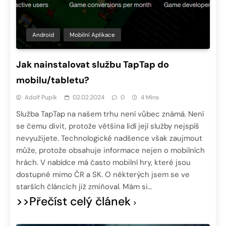
Android
Mobilní Aplikace
Jak nainstalovat službu TapTap do
mobilu/tabletu?
Adolf Pupík
02.02.2024
0
4 Mins
Služba TapTap na našem trhu není vůbec známá. Není
se čemu divit, protože většina lidí její služby nejspíš
nevyužijete. Technologické nadšence však zaujmout
může, protože obsahuje informace nejen o mobilních
hrách. V nabídce má často mobilní hry, které jsou
dostupné mimo ČR a SK. O některých jsem se ve
starších článcích již zmiňoval. Mám si…
>>Přečíst celý článek