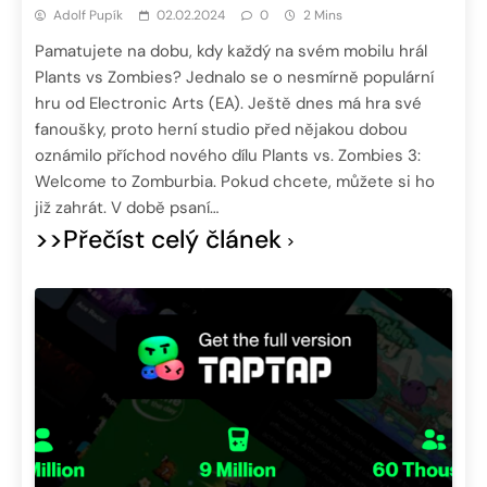
Adolf Pupík
02.02.2024
0
2 Mins
Pamatujete na dobu, kdy každý na svém mobilu hrál
Plants vs Zombies? Jednalo se o nesmírně populární
hru od Electronic Arts (EA). Ještě dnes má hra své
fanoušky, proto herní studio před nějakou dobou
oznámilo příchod nového dílu Plants vs. Zombies 3:
Welcome to Zomburbia. Pokud chcete, můžete si ho
již zahrát. V době psaní…
>>Přečíst celý článek