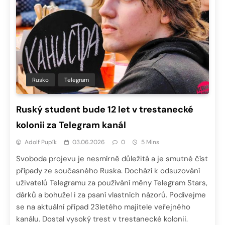
Rusko
Telegram
Ruský student bude 12 let v trestanecké
kolonii za Telegram kanál
Adolf Pupík
03.06.2026
0
5 Mins
Svoboda projevu je nesmírně důležitá a je smutné číst
případy ze současného Ruska. Dochází k odsuzování
uživatelů Telegramu za používání měny Telegram Stars,
dárků a bohužel i za psaní vlastních názorů. Podívejme
se na aktuální případ 23letého majitele veřejného
kanálu. Dostal vysoký trest v trestanecké kolonii.