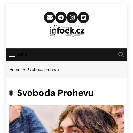
Skip
to
content
Infoek.cz
Web Věnující Se Technologickým
Novinkám
MENU
Home
Svoboda prohevu
Svoboda Prohevu