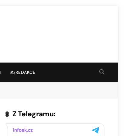
I
✍️REDAKCE
Z Telegramu: