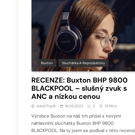
Buxton
Sluchátka A Reproduktory
RECENZE: Buxton BHP 9800
BLACKPOOL – slušný zvuk s
ANC a nízkou cenou
Adolf Pupík
16.03.2023
2
19 Mins
Výrobce Buxton na náš trh přišel s novými
náhlavními sluchátky Buxton BHP 9800
BLACKPOOL. Na ty jsem se podíval v této recenzi