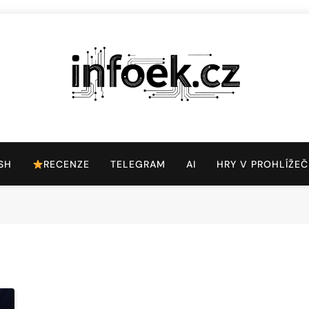
Infoek.cz
Web Věnující Se Technologickým Novinkám
SH
RECENZE
TELEGRAM
AI
HRY V PROHLÍŽEČ