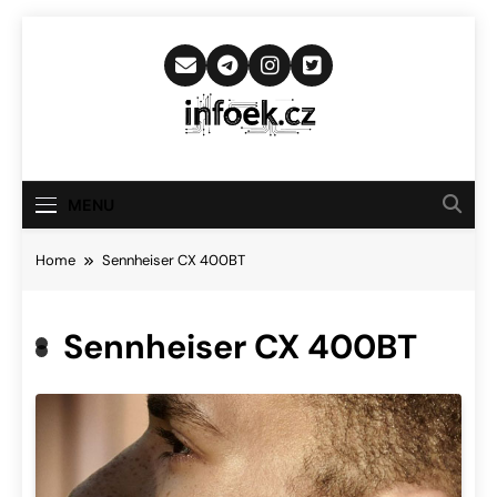
Skip
to
content
Infoek.cz
Web Věnující Se Technologickým
Novinkám
MENU
Home
Sennheiser CX 400BT
Sennheiser CX 400BT