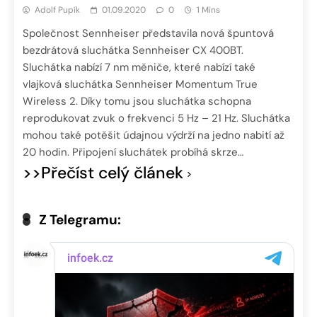
Adolf Pupík
01.09.2020
0
1 Mins
Společnost Sennheiser představila nová špuntová
bezdrátová sluchátka Sennheiser CX 400BT.
Sluchátka nabízí 7 nm měniče, které nabízí také
vlajková sluchátka Sennheiser Momentum True
Wireless 2. Díky tomu jsou sluchátka schopna
reprodukovat zvuk o frekvenci 5 Hz – 21 Hz. Sluchátka
mohou také potěšit údajnou výdrží na jedno nabití až
20 hodin. Připojení sluchátek probíhá skrze…
>>Přečíst celý článek
Z Telegramu: