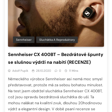
Sennheiser
Sluchátka A Reproduktory
Sennheiser CX 400BT – Bezdrátové špunty
se slušnou výdrží na nabití (RECENZE)
Adolf Pupík
28.10.2020
0
11 Mins
Německého výrobce Sennheiser asi nemá moc smysl
představovat, protože má za sebou bohatou minulost.
Na test jsem obdržel sluchátka Sennheiser CX 400BT,
což jsou opravdu bezdrátová sluchátka do uší. Ta
mohou nalákat na kvalitní zvuk, dlouhou 20hodinovou
výdrž a elegantní design. V době psaní recenze se