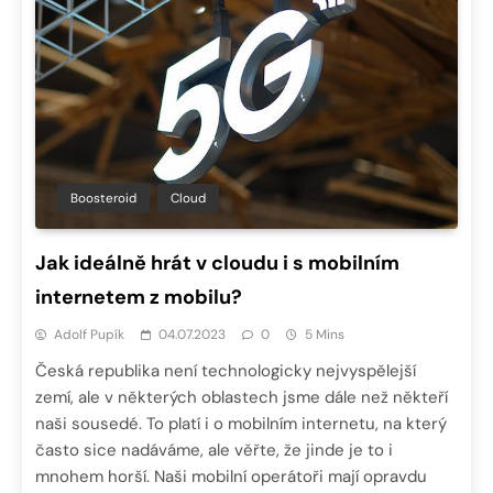
Boosteroid
Cloud
Jak ideálně hrát v cloudu i s mobilním
internetem z mobilu?
Adolf Pupík
04.07.2023
0
5 Mins
Česká republika není technologicky nejvyspělejší
zemí, ale v některých oblastech jsme dále než někteří
naši sousedé. To platí i o mobilním internetu, na který
často sice nadáváme, ale věřte, že jinde je to i
mnohem horší. Naši mobilní operátoři mají opravdu