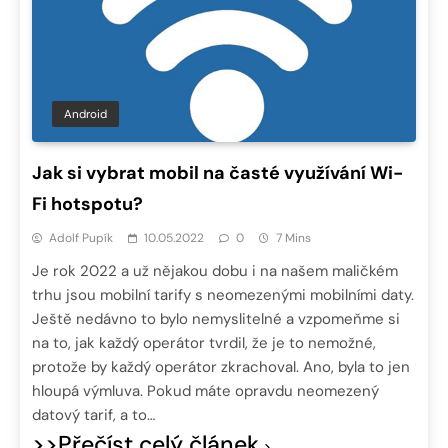
Android
Jak si vybrat mobil na časté využívání Wi-
Fi hotspotu?
Adolf Pupík
10.05.2022
0
7 Mins
Je rok 2022 a už nějakou dobu i na našem maličkém
trhu jsou mobilní tarify s neomezenými mobilními daty.
Ještě nedávno to bylo nemyslitelné a vzpomeňme si
na to, jak každý operátor tvrdil, že je to nemožné,
protože by každý operátor zkrachoval. Ano, byla to jen
hloupá výmluva. Pokud máte opravdu neomezený
datový tarif, a to…
>>Přečíst celý článek