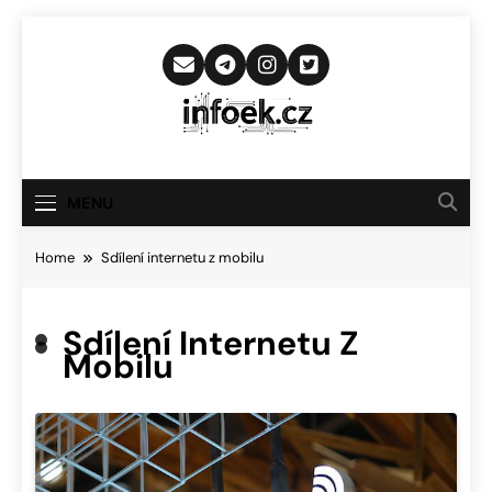
Skip
to
content
Infoek.cz
Web Věnující Se Technologickým
Novinkám
MENU
Home
Sdílení internetu z mobilu
Sdílení Internetu Z
Mobilu