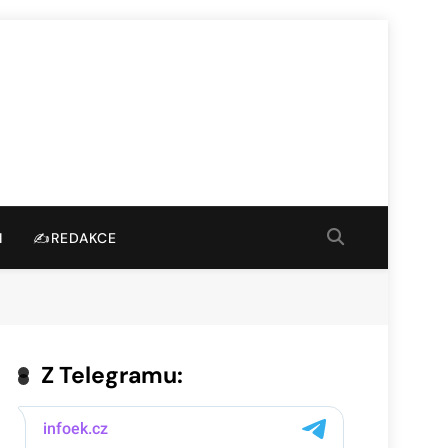
I
✍️REDAKCE
Z Telegramu: