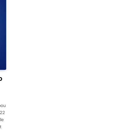
o
bou
022
le
t