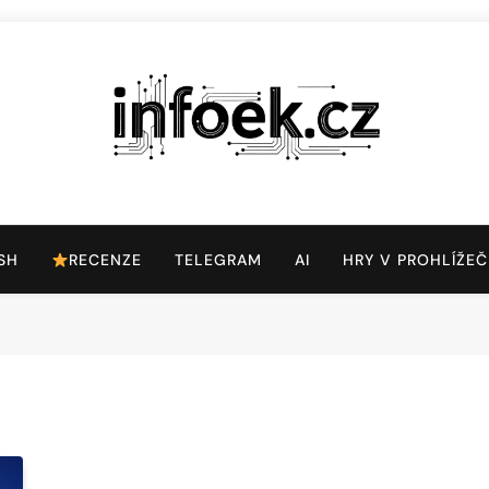
Infoek.cz
Web Věnující Se Technologickým Novinkám
SH
RECENZE
TELEGRAM
AI
HRY V PROHLÍŽEČ