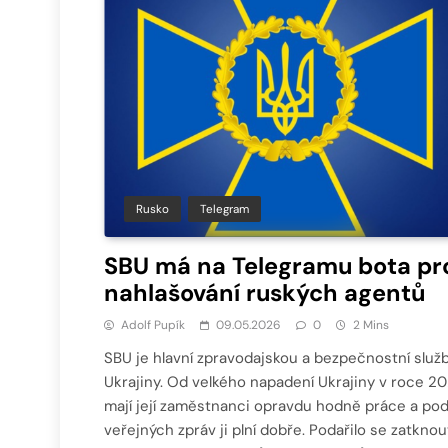
Rusko
Telegram
SBU má na Telegramu bota pr
nahlašování ruských agentů
Adolf Pupík
09.05.2026
0
2 Mins
SBU je hlavní zpravodajskou a bezpečnostní služ
Ukrajiny. Od velkého napadení Ukrajiny v roce 2
mají její zaměstnanci opravdu hodně práce a pod
veřejných zpráv ji plní dobře. Podařilo se zatknou