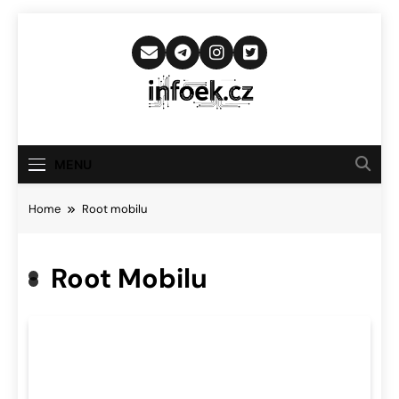
Skip
to
content
Infoek.cz
Web Věnující Se Technologickým
Novinkám
MENU
Home
Root mobilu
Root Mobilu