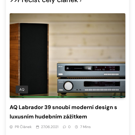
AQ
AQ Labrador 39 snoubí moderní design s
luxusním hudebním zážitkem
PR Článek
27.06.2021
0
7 Mins