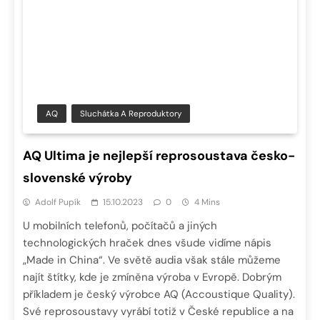
AQ
Sluchátka A Reproduktory
AQ Ultima je nejlepší reprosoustava česko-
slovenské výroby
Adolf Pupík
15.10.2023
0
4 Mins
U mobilních telefonů, počítačů a jiných
technologických hraček dnes všude vidíme nápis
„Made in China“. Ve světě audia však stále můžeme
najít štítky, kde je zmíněna výroba v Evropě. Dobrým
příkladem je český výrobce AQ (Accoustique Quality).
Své reprosoustavy vyrábí totiž v České republice a na