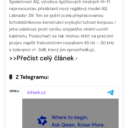
Společnost AQ, výrobce špičkových českých Hi-Fi
reprosoustav, představil nový regálový model AQ
Labrador 39. Ten se pyšní zcela přepracovanou
lichoběžníkovou konstrukcí zvyšující tuhost korpusu i
jeho odolnost proti vzniku stojatého vlnění uvnitř
kabinetu. Posluchači se tak mohou těšit na precizní
projev napříč frekvenčním rozsahem 45 Hz – 30 kHz
s tolerancí +/- 3dB, který jim zprostředkují…
>>Přečíst celý článek
Z Telegramu: