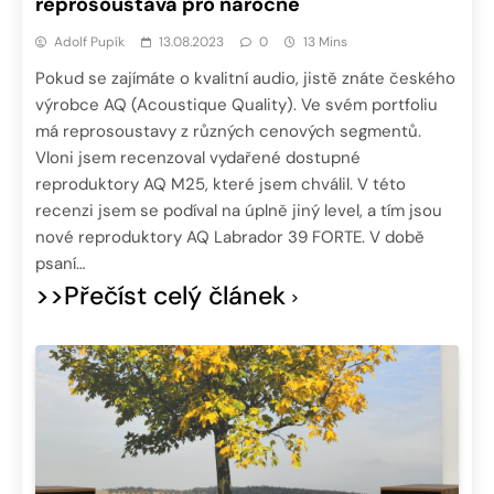
reprosoustava pro náročné
Adolf Pupík
13.08.2023
0
13 Mins
Pokud se zajímáte o kvalitní audio, jistě znáte českého
výrobce AQ (Acoustique Quality). Ve svém portfoliu
má reprosoustavy z různých cenových segmentů.
Vloni jsem recenzoval vydařené dostupné
reproduktory AQ M25, které jsem chválil. V této
recenzi jsem se podíval na úplně jiný level, a tím jsou
nové reproduktory AQ Labrador 39 FORTE. V době
psaní…
>>Přečíst celý článek