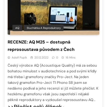
AQ
Sluchátka A Reproduktory
RECENZE: AQ M25 – dostupná
reprosoustava původem z Čech
Adolf Pupík
20.12.2022
0
16 Mins
Český výrobce AQ (Acoustique Quality) má za sebou
bohatou minulost v audiotechnice a pod svými křídly
má třeba i gramofony značky Pro-Ject. Na jeden
takový gramofon Pro-Ject T1 Phono SB jsem se
nedávno podíval a jeho recenzi si již můžete přečíst. K
hezkému gramofonu však jsou zapotřebí i nějaké
pěkné reproduktory a vyzkoušel reprosoustavu AQ…
>>Přečíst celý článek