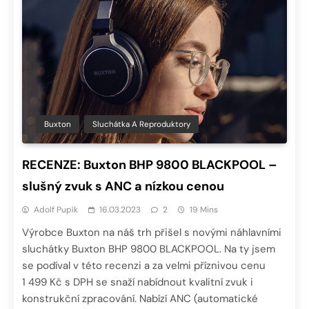
Buxton
Sluchátka A Reproduktory
RECENZE: Buxton BHP 9800 BLACKPOOL –
slušný zvuk s ANC a nízkou cenou
Adolf Pupík
16.03.2023
2
19 Mins
Výrobce Buxton na náš trh přišel s novými náhlavními
sluchátky Buxton BHP 9800 BLACKPOOL. Na ty jsem
se podíval v této recenzi a za velmi příznivou cenu
1 499 Kč s DPH se snaží nabídnout kvalitní zvuk i
konstrukční zpracování. Nabízí ANC (automatické