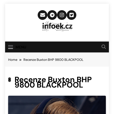
Skip
to
content
Infoek.cz
Web Věnující Se Technologickým
Novinkám
MENU
Home
Recenze Buxton BHP 9800 BLACKPOOL
Recenze Buxton BHP
9800 BLACKPOOL