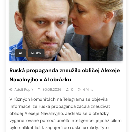
AI
Rusko
Ruská propaganda zneužila obličej Alexeje
Navalnyjho v AI obrázku
Adolf Pupík
30.06.2026
0
4 Mins
V různých komunitách na Telegramu se objevila
informace, že ruská propaganda začala zneužívat
obličej Alexeje Navalnyjho. Jednalo se o obrázky
vygenerované pomocí umělé inteligence, jejichž cílem
bylo nalákat lidi k zapojení do ruské armády. Tyto