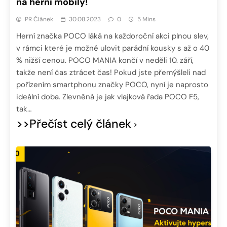
na herní mobily!
PR Článek
30.08.2023
0
5 Mins
Herní značka POCO láká na každoroční akci plnou slev,
v rámci které je možné ulovit parádní kousky s až o 40
% nižší cenou. POCO MANIA končí v neděli 10. září,
takže není čas ztrácet čas! Pokud jste přemýšleli nad
pořízením smartphonu značky POCO, nyní je naprosto
ideální doba. Zlevněná je jak vlajková řada POCO F5,
tak…
>>Přečíst celý článek