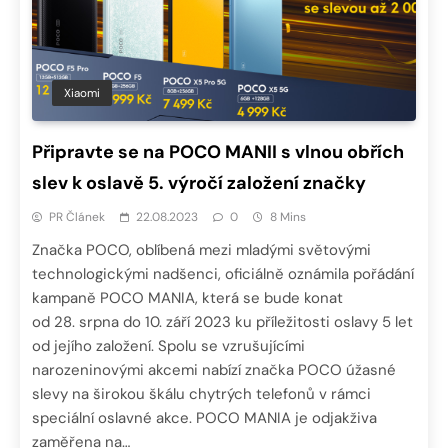
Xiaomi
Připravte se na POCO MANII s vlnou obřích
slev k oslavě 5. výročí založení značky
PR Článek
22.08.2023
0
8 Mins
Značka POCO, oblíbená mezi mladými světovými
technologickými nadšenci, oficiálně oznámila pořádání
kampaně POCO MANIA, která se bude konat
od 28. srpna do 10. září 2023 ku příležitosti oslavy 5 let
od jejího založení. Spolu se vzrušujícími
narozeninovými akcemi nabízí značka POCO úžasné
slevy na širokou škálu chytrých telefonů v rámci
speciální oslavné akce. POCO MANIA je odjakživa
zaměřena na…