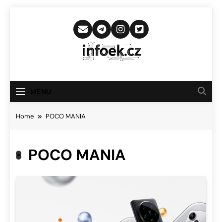
Skip
to
content
Infoek.cz
Web Věnující Se Technologickým
Novinkám
MENU
Home
POCO MANIA
POCO MANIA